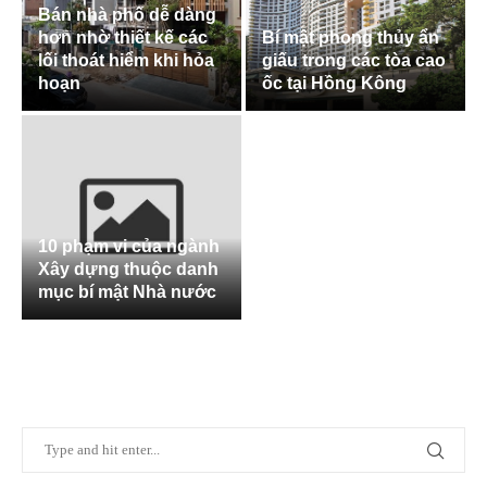
Bán nhà phố dễ dàng
hơn nhờ thiết kế các
Bí mật phong thủy ẩn
lối thoát hiểm khi hỏa
giấu trong các tòa cao
hoạn
ốc tại Hồng Kông
10 phạm vi của ngành
Xây dựng thuộc danh
mục bí mật Nhà nước