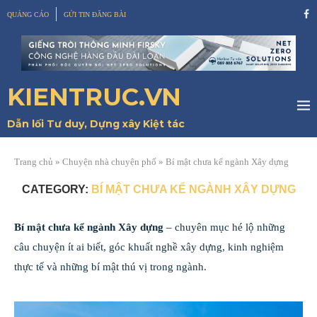
QUẢNG CÁO
GỬI TIN ĐĂNG BÀI
KIENTRUC.VN
Dẫn lối Tư duy, Dựng xây Kiệt tác
Trang chủ
»
Chuyện nhà chuyện phố
»
Bí mật chưa kể ngành Xây dựng
CATEGORY:
BÍ MẬT CHƯA KỂ NGÀNH XÂY DỰNG
Bí mật chưa kể ngành Xây dựng
– chuyên mục hé lộ những
câu chuyện ít ai biết, góc khuất nghề xây dựng, kinh nghiệm
thực tế và những bí mật thú vị trong ngành.