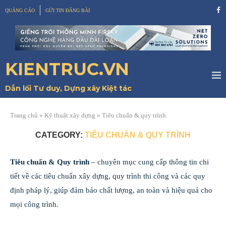
QUẢNG CÁO
GỬI TIN ĐĂNG BÀI
KIENTRUC.VN
Dẫn lối Tư duy, Dựng xây Kiệt tác
Trang chủ
»
Kỹ thuật xây dựng
»
Tiêu chuẩn & quy trình
CATEGORY:
TIÊU CHUẨN & QUY TRÌNH
Tiêu chuẩn & Quy trình
– chuyên mục cung cấp thông tin chi
tiết về các tiêu chuẩn xây dựng, quy trình thi công và các quy
định pháp lý, giúp đảm bảo chất lượng, an toàn và hiệu quả cho
mọi công trình.