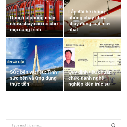
Lắp đặt hệ thống
Dụng cụ phòng cháy
phòng cháy chữa
chữa cháy cần có cho
cháy đúng luật mới
mọi công trình
nhất
Sức bền vật liệu: Tính
Quy định tiêu chuẩn
sức bền và ứng dụng
chức danh nghề
thực tiễn
nghiệp kiến trúc sư