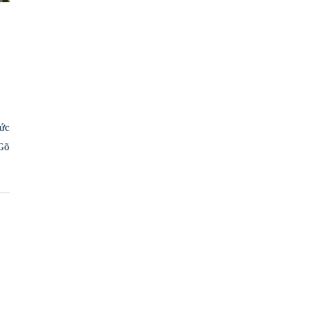
ức
Gõ