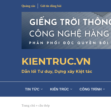
Quảng cáo
Gửi tin đăng bài
KIENTRUC.VN
Dẫn lối Tư duy, Dựng xây Kiệt tác
TIN TỨC
KIẾN TRÚC
CÔNG TRÌNH
Trang chủ
»
cầu thép