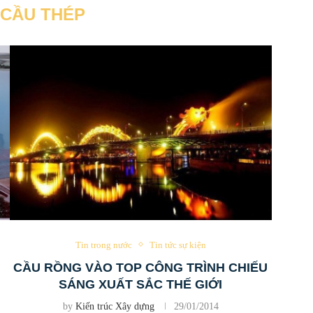
CẦU THÉP
Tin trong nước
Tin tức sự kiện
CẦU RỒNG VÀO TOP CÔNG TRÌNH CHIẾU
SÁNG XUẤT SẮC THẾ GIỚI
by
Kiến trúc Xây dựng
29/01/2014