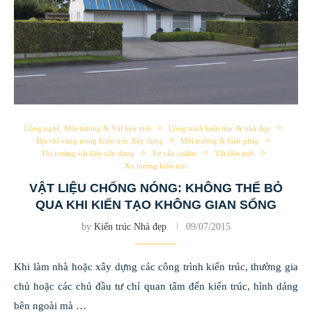
Công nghệ, Môi trường & Vật liệu mới
Công trình kiến trúc & nhà đẹp
Địa chỉ vàng trong Kiến trúc Xây dựng
Môi trường & Giải pháp
Thị trường vật liệu xây dựng
Tư vấn online
Vật liệu mới
Xu hướng kiến trúc
VẬT LIỆU CHỐNG NÓNG: KHÔNG THỂ BỎ
QUA KHI KIẾN TẠO KHÔNG GIAN SỐNG
by
Kiến trúc Nhà đẹp
09/07/2015
Khi làm nhà hoặc xây dựng các công trình kiến trúc, thường gia
chủ hoặc các chủ đầu tư chỉ quan tâm đến kiến trúc, hình dáng
bên ngoài mà …