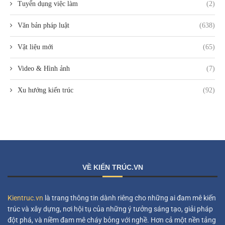
Tuyển dụng việc làm
(2)
Văn bản pháp luật
(638)
Vật liệu mới
(65)
Video & Hình ảnh
(7)
Xu hướng kiến trúc
(92)
VỀ KIẾN TRÚC.VN
Kientruc.vn
là trang thông tin dành riêng cho những ai đam mê kiến
trúc và xây dựng, nơi hội tụ của những ý tưởng sáng tạo, giải pháp
đột phá, và niềm đam mê cháy bỏng với nghề. Hơn cả một nền tảng