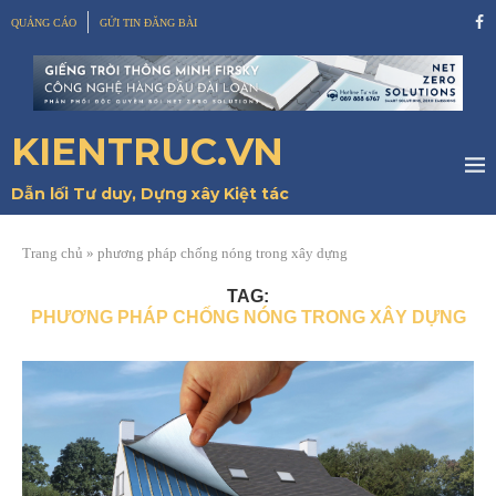
QUẢNG CÁO
GỬI TIN ĐĂNG BÀI
KIENTRUC.VN
Dẫn lối Tư duy, Dựng xây Kiệt tác
Trang chủ
»
phương pháp chống nóng trong xây dựng
TAG:
PHƯƠNG PHÁP CHỐNG NÓNG TRONG XÂY DỰNG