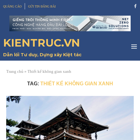
QUẢNG CÁO
GỬI TIN ĐĂNG BÀI
KIENTRUC.VN
Dẫn lối Tư duy, Dựng xây Kiệt tác
Trang chủ
»
Thiết kế không gian xanh
TAG:
THIẾT KẾ KHÔNG GIAN XANH