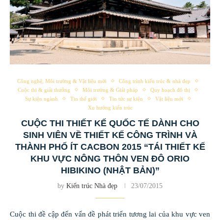
Công nghệ, Môi trường & Vật liệu mới
Công trình kiến trúc & nhà đẹp
Cuộc thi & giải thưởng
Môi trường & Giải pháp
Quy hoạch đô thị
Sự kiện ngành
Tin thế giới
Tin tức sự kiện
Vật liệu mới
Xu hướng kiến trúc
CUỘC THI THIẾT KẾ QUỐC TẾ DÀNH CHO
SINH VIÊN VỀ THIẾT KẾ CÔNG TRÌNH VÀ
THÀNH PHỐ ÍT CACBON 2015 “TÁI THIẾT KẾ
KHU VỰC NÔNG THÔN VEN ĐÔ ORIO
HIBIKINO (NHẬT BẢN)”
by
Kiến trúc Nhà đẹp
23/07/2015
Cuộc thi đề cập đến vấn đề phát triển tương lai của khu vực ven