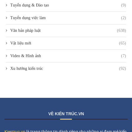
Tuyển dụng & Đào tạo
(9)
Tuyển dụng việc làm
(2)
Văn bản pháp luật
(638)
Vật liệu mới
(65)
Video & Hình ảnh
(7)
Xu hướng kiến trúc
(92)
VỀ KIẾN TRÚC.VN
Kientruc.vn
là trang thông tin dành riêng cho những ai đam mê kiến