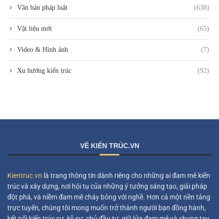
Văn bản pháp luật
(638)
Vật liệu mới
(65)
Video & Hình ảnh
(7)
Xu hướng kiến trúc
(92)
VỀ KIẾN TRÚC.VN
Kientruc.vn
là trang thông tin dành riêng cho những ai đam mê kiến
trúc và xây dựng, nơi hội tụ của những ý tưởng sáng tạo, giải pháp
đột phá, và niềm đam mê cháy bỏng với nghề. Hơn cả một nền tảng
trực tuyến, chúng tôi mong muốn trở thành người bạn đồng hành,
kết nối kiến trúc sư, kỹ sư, chủ đầu tư, giữ lửa đam mê và chung tay