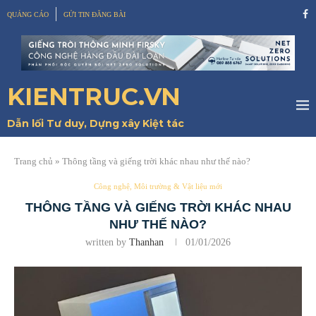
QUẢNG CÁO
GỬI TIN ĐĂNG BÀI
KIENTRUC.VN
Dẫn lối Tư duy, Dựng xây Kiệt tác
Trang chủ
»
Thông tầng và giếng trời khác nhau như thế nào?
Công nghệ, Môi trường & Vật liệu mới
THÔNG TẦNG VÀ GIẾNG TRỜI KHÁC NHAU
NHƯ THẾ NÀO?
written by
Thanhan
01/01/2026