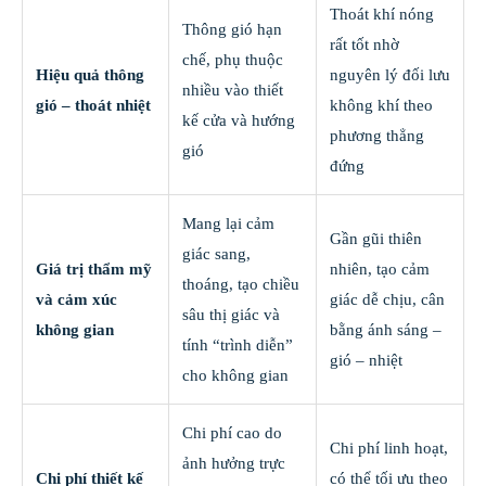
Thoát khí nóng
Thông gió hạn
rất tốt nhờ
chế, phụ thuộc
Hiệu quả thông
nguyên lý đối lưu
nhiều vào thiết
gió – thoát nhiệt
không khí theo
kế cửa và hướng
phương thẳng
gió
đứng
Mang lại cảm
Gần gũi thiên
giác sang,
Giá trị thẩm mỹ
nhiên, tạo cảm
thoáng, tạo chiều
và cảm xúc
giác dễ chịu, cân
sâu thị giác và
không gian
bằng ánh sáng –
tính “trình diễn”
gió – nhiệt
cho không gian
Chi phí cao do
Chi phí linh hoạt,
ảnh hưởng trực
Chi phí thiết kế
có thể tối ưu theo