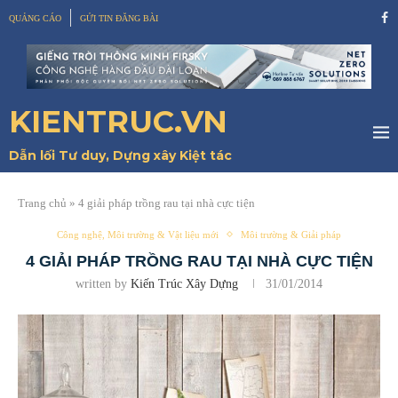
QUẢNG CÁO
GỬI TIN ĐĂNG BÀI
KIENTRUC.VN
Dẫn lối Tư duy, Dựng xây Kiệt tác
Trang chủ
»
4 giải pháp trồng rau tại nhà cực tiện
Công nghệ, Môi trường & Vật liệu mới
Môi trường & Giải pháp
4 GIẢI PHÁP TRỒNG RAU TẠI NHÀ CỰC TIỆN
written by
Kiến Trúc Xây Dựng
31/01/2014