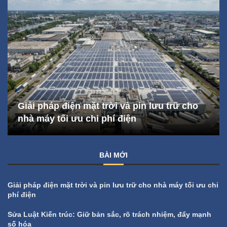
Giải pháp điện mặt trời và pin lưu trữ cho
nhà máy tối ưu chi phí điện
BÀI MỚI
Giải pháp điện mặt trời và pin lưu trữ cho nhà máy tối ưu chi
phí điện
Sửa Luật Kiến trúc: Giữ bản sắc, rõ trách nhiệm, đẩy mạnh
số hóa