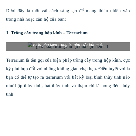
Dưới đây là một vài cách sáng tạo để mang thiên nhiên vào
trong nhà hoặc căn hộ của bạn:
1. Trồng cây trong hộp kính – Terrarium
Terrarium là giải pháp trồng cây “xanh”, thân thiện với môi trường
và là phụ kiện trang trí nhà cửa bắt mắt.
Terrarium là tên gọi của biện pháp trồng cây trong hộp kính, cực
kỳ phù hợp đối với những không gian chật hẹp. Điều tuyệt vời là
bạn có thể tự tạo ra terrarium với bất kỳ loại bình thủy tinh nào
như hộp thủy tinh, bát thủy tinh và thậm chí là bóng đèn thủy
tinh.