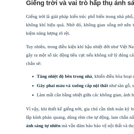
Giếng trời và vai trò hấp thụ ánh s
Giếng trời là giải pháp kiến trúc phổ biến trong nhà phố
không khí hiệu quả. Nhờ đó, không gian sống trở nên t
kiệm năng lượng rõ rệt.
Tuy nhiên, trong điều kiện khí hậu nhiệt đới như Việt N
gây ra một số tác động tiêu cực nếu không xử lý đúng các
chắn sẽ:
Tăng nhiệt độ bên trong nhà
, khiến điều hòa hoạt 
Gây phai màu và xuống cấp nội thất
như sàn gỗ, s
Làm mất cân bằng nhiệt giữa các không gian, ảnh h
Vì vậy, khi thiết kế giếng trời, gia chủ cần tính toán k
lắp kính phản quang, dùng rèm che tự động, lam chắn n
ánh sáng tự nhiên
mà vẫn đảm bảo bảo vệ nội thất và duy