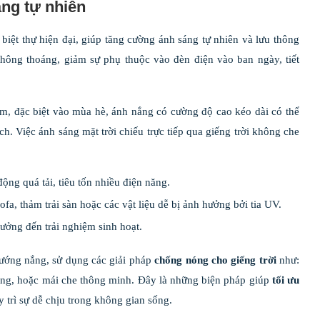
áng tự nhiên
, biệt thự hiện đại, giúp tăng cường ánh sáng tự nhiên và lưu thông
hông thoáng, giảm sự phụ thuộc vào đèn điện vào ban ngày, tiết
am, đặc biệt vào mùa hè, ánh nắng có cường độ cao kéo dài có thể
h. Việc ánh sáng mặt trời chiếu trực tiếp qua giếng trời không che
động quá tải, tiêu tốn nhiều điện năng.
ofa, thảm trải sàn hoặc các vật liệu dễ bị ảnh hưởng bởi tia UV.
ưởng đến trải nghiệm sinh hoạt.
ỹ hướng nắng, sử dụng các giải pháp
chống nóng cho giếng trời
như:
ắng, hoặc mái che thông minh. Đây là những biện pháp giúp
tối ưu
 trì sự dễ chịu trong không gian sống.