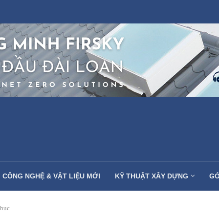
CÔNG NGHỆ & VẬT LIỆU MỚI
KỸ THUẬT XÂY DỰNG
GÓ
phục