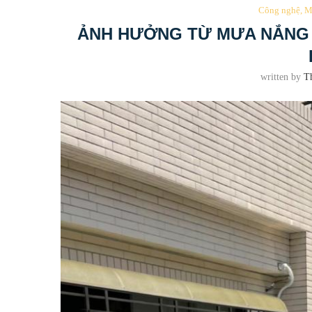
Công nghệ, Mô
ẢNH HƯỞNG TỪ MƯA NẮNG 
written by
T