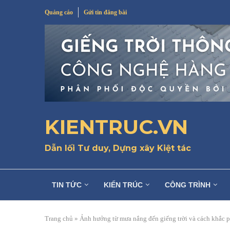
Quảng cáo
Gửi tin đăng bài
KIENTRUC.VN
Dẫn lối Tư duy, Dựng xây Kiệt tác
TIN TỨC
KIẾN TRÚC
CÔNG TRÌNH
Trang chủ
»
Ảnh hưởng từ mưa nắng đến giếng trời và cách khắc 