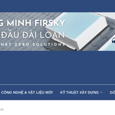
CÔNG NGHỆ & VẬT LIỆU MỚI
KỸ THUẬT XÂY DỰNG
GÓ
uẩn