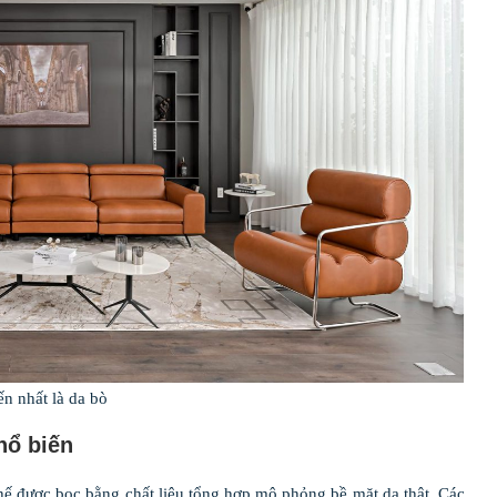
ến nhất là da bò
hổ biến
 ghế được bọc bằng chất liệu tổng hợp mô phỏng bề mặt da thật. Các