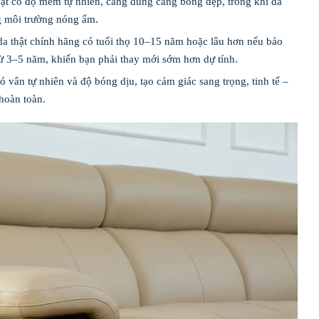
hật có độ mềm tự nhiên, càng dùng càng bóng đẹp, trong khi da
ng môi trường nóng ẩm.
 da thật chính hãng có tuổi thọ 10–15 năm hoặc lâu hơn nếu bảo
 từ 3–5 năm, khiến bạn phải thay mới sớm hơn dự tính.
có vân tự nhiên và độ bóng dịu, tạo cảm giác sang trọng, tinh tế –
 hoàn toàn.