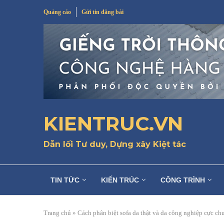
Quảng cáo
Gửi tin đăng bài
KIENTRUC.VN
Dẫn lối Tư duy, Dựng xây Kiệt tác
TIN TỨC
KIẾN TRÚC
CÔNG TRÌNH
Trang chủ
»
Cách phân biệt sofa da thật và da công nghiệp cực ch