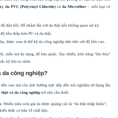
e)
,
da PVC (Polyvinyl Chloride)
và
da Microfiber
– mỗi loại có
 độ đàn hồi. Dễ nhầm lẫn với da thật nếu không quan sát kỹ.
 độ bền thấp hơn PU và da thật.
hẹ, được xem là thế hệ da công nghiệp tiên tiến với độ bền cao.
lý, mẫu mã đa dạng, dễ bảo quản. Tuy nhiên, khả năng “lão hóa”
ắc kỹ khi so sánh.
và da công nghiệp?
t tiền oan mà còn ảnh hưởng trực tiếp đến trải nghiệm sử dụng lâu
a thật và da công nghiệp
trở nên cần thiết:
o
: Nhiều mẫu sofa giả da được quảng cáo là “da thật nhập khẩu”,
iến thức cơ bản về chất liệu.