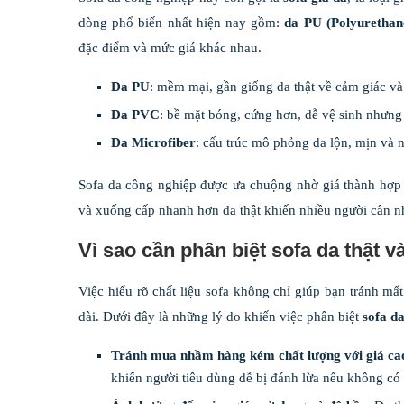
dòng phổ biến nhất hiện nay gồm:
da PU (Polyurethan
đặc điểm và mức giá khác nhau.
Da PU
: mềm mại, gần giống da thật về cảm giác và
Da PVC
: bề mặt bóng, cứng hơn, dễ vệ sinh nhưng
Da Microfiber
: cấu trúc mô phỏng da lộn, mịn và n
Sofa da công nghiệp được ưa chuộng nhờ giá thành hợp 
và xuống cấp nhanh hơn da thật khiến nhiều người cân nh
Vì sao cần phân biệt sofa da thật 
Việc hiểu rõ chất liệu sofa không chỉ giúp bạn tránh mấ
dài. Dưới đây là những lý do khiến việc phân biệt
sofa d
Tránh mua nhầm hàng kém chất lượng với giá ca
khiến người tiêu dùng dễ bị đánh lừa nếu không có k