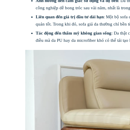
Ảnh hưởng đến cảm giác sử dụng và độ bền
: Da t
công nghiệp dễ bong tróc sau vài năm, nhất là tro
Liên quan đến giá trị đầu tư dài hạn
: Một bộ sofa
quản tốt. Trong khi đó, sofa giả da thường chỉ bền
Tác động đến thẩm mỹ không gian sống
: Da thật 
điều mà da PU hay da microfiber khó có thể tái tạo