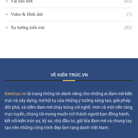
Vật liệu mới
(65)
Video & Hình ảnh
(7)
Xu hướng kiến trúc
(92)
VỀ KIẾN TRÚC.VN
Kientruc.vn
là trang thông tin dành riêng cho những ai đam mê kiến
trúc và xây dựng, nơi hội tụ của những ý tưởng sáng tạo, giải pháp
đột phá, và niềm đam mê cháy bỏng với nghề. Hơn cả một nền tảng
trực tuyến, chúng tôi mong muốn trở thành người bạn đồng hành,
kết nối kiến trúc sư, kỹ sư, chủ đầu tư, giữ lửa đam mê và chung tay
tạo nên những công trình đẹp làm rạng danh Việt Nam.