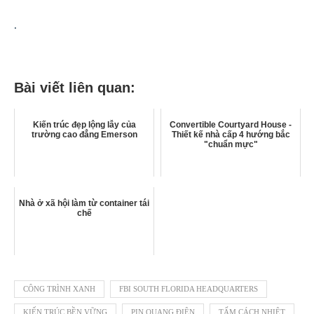
.
Bài viết liên quan:
Kiến trúc đẹp lộng lẫy của
Convertible Courtyard House -
trường cao đẳng Emerson
Thiết kế nhà cấp 4 hướng bắc
"chuẩn mực"
Nhà ở xã hội làm từ container tái
chế
CÔNG TRÌNH XANH
FBI SOUTH FLORIDA HEADQUARTERS
KIẾN TRÚC BỀN VỮNG
PIN QUANG ĐIỆN
TẤM CÁCH NHIỆT