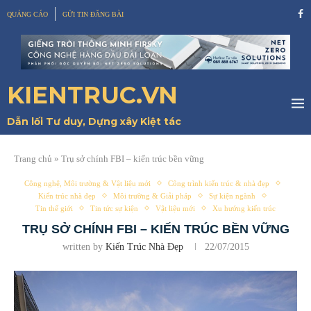
QUẢNG CÁO
GỬI TIN ĐĂNG BÀI
KIENTRUC.VN
Dẫn lối Tư duy, Dựng xây Kiệt tác
Trang chủ
»
Trụ sở chính FBI – kiến trúc bền vững
Công nghệ, Môi trường & Vật liệu mới
Công trình kiến trúc & nhà đẹp
Kiến trúc nhà đẹp
Môi trường & Giải pháp
Sự kiện ngành
Tin thế giới
Tin tức sự kiện
Vật liệu mới
Xu hướng kiến trúc
TRỤ SỞ CHÍNH FBI – KIẾN TRÚC BỀN VỮNG
written by
Kiến Trúc Nhà Đẹp
22/07/2015