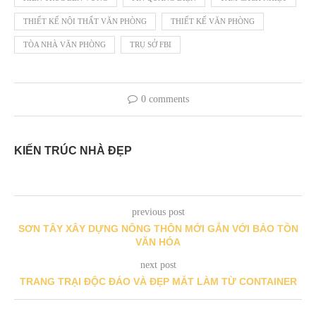
THIẾT KẾ NỘI THẤT VĂN PHÒNG
THIẾT KẾ VĂN PHÒNG
TÒA NHÀ VĂN PHÒNG
TRỤ SỞ FBI
0 comments
KIẾN TRÚC NHÀ ĐẸP
previous post
SƠN TÂY XÂY DỰNG NÔNG THÔN MỚI GẮN VỚI BẢO TỒN
VĂN HÓA
next post
TRANG TRẠI ĐỘC ĐÁO VÀ ĐẸP MẮT LÀM TỪ CONTAINER