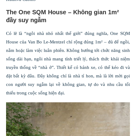
The One SQM House – Không gian 1m²
đầy suy ngẫm
Có lẽ là “ngôi nhà nhỏ nhất thế giới” đúng nghĩa, One SQM
House của Van Bo Le-Mentzel chỉ rộng đúng 1m² – đủ để ngồi,
nằm hoặc làm việc luân phiên. Không hướng tới chức năng sinh
sống dài hạn, ngôi nhà mang tính triết lý, thách thức khái niệm
truyền thống về “nhà ở”. Thiết kế có bánh xe, có thể kéo đi và
đặt bất kỳ đâu. Đây không chỉ là nhà tí hon, mà là lời mời gọi
con người suy ngẫm lại về không gian, tự do và nhu cầu tối
thiểu trong cuộc sống hiện đại.