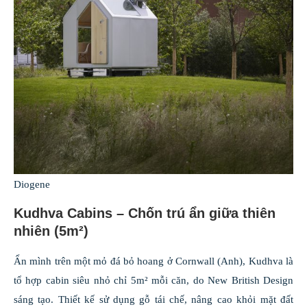
Diogene
Kudhva Cabins – Chốn trú ẩn giữa thiên
nhiên (5m²)
Ẩn mình trên một mỏ đá bỏ hoang ở Cornwall (Anh), Kudhva là
tổ hợp cabin siêu nhỏ chỉ 5m² mỗi căn, do New British Design
sáng tạo. Thiết kế sử dụng gỗ tái chế, nâng cao khỏi mặt đất