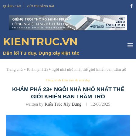
QUẢNG CÁO
GỬI TIN ĐĂNG BÀI
KIENTRUC.VN
Dẫn lối Tư duy, Dựng xây Kiệt tác
Trang chủ
»
Khám phá 23+ ngôi nhà nhỏ nhất thế giới khiến bạn trầm trồ
Công trình kiến trúc & nhà đẹp
KHÁM PHÁ 23+ NGÔI NHÀ NHỎ NHẤT THẾ
GIỚI KHIẾN BẠN TRẦM TRỒ
written by
Kiến Trúc Xây Dựng
12/06/2025