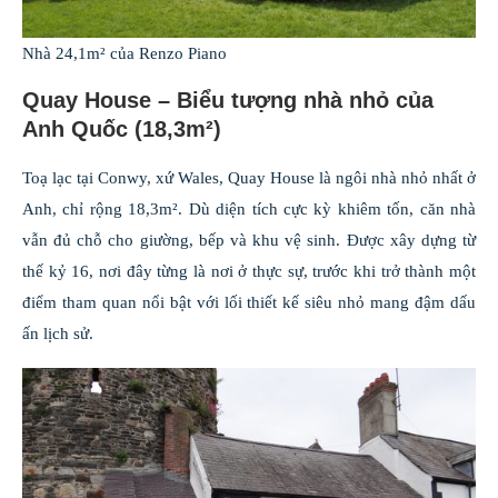
Nhà 24,1m² của Renzo Piano
Quay House – Biểu tượng nhà nhỏ của
Anh Quốc (18,3m²)
Toạ lạc tại Conwy, xứ Wales, Quay House là ngôi nhà nhỏ nhất ở
Anh, chỉ rộng 18,3m². Dù diện tích cực kỳ khiêm tốn, căn nhà
vẫn đủ chỗ cho giường, bếp và khu vệ sinh. Được xây dựng từ
thế kỷ 16, nơi đây từng là nơi ở thực sự, trước khi trở thành một
điểm tham quan nổi bật với lối thiết kế siêu nhỏ mang đậm dấu
ấn lịch sử.