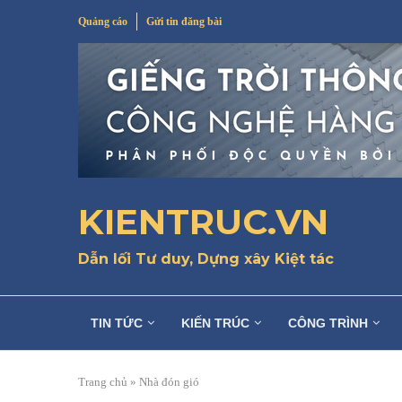
Quảng cáo
Gửi tin đăng bài
KIENTRUC.VN
Dẫn lối Tư duy, Dựng xây Kiệt tác
TIN TỨC
KIẾN TRÚC
CÔNG TRÌNH
Trang chủ
»
Nhà đón gió