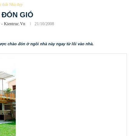
i thất Nhà đẹp
 ĐÓN GIÓ
 - Kientruc.vn
21/10/2008
ược chào đón ở ngôi nhà này ngay từ lối vào nhà.