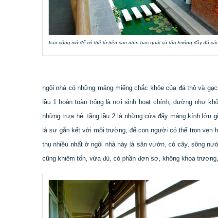
ban công mở để có thể từ trên cao nhìn bao quát và tận hưởng đầy đủ cái 
ngôi nhà có những mảng miếng chắc khỏe của đá thô và gạch
lầu 1 hoàn toàn trống là nơi sinh hoạt chính, dường như kh
những trưa hè. tầng lầu 2 là những cửa đẩy mảng kính lớn gi
là sự gắn kết với môi trường, để con người có thể trọn vẹn h
thụ nhiều nhất ở ngôi nhà này là sân vườn, cỏ cây, sông nước
cũng khiêm tốn, vừa đủ, có phần đơn sơ, không khoa trương,