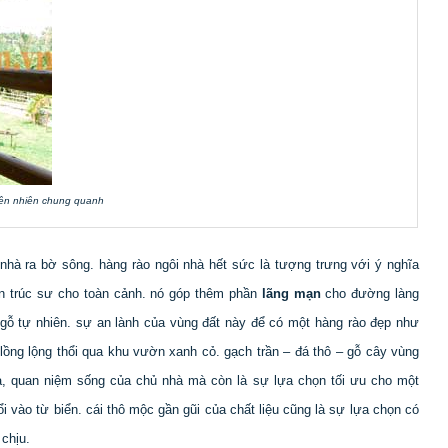
hiên nhiên chung quanh
 nhà ra bờ sông. hàng rào ngôi nhà hết sức là tượng trưng với ý nghĩa
kiến trúc sư cho toàn cảnh. nó góp thêm phần
lãng mạn
cho đường làng
 gỗ tự nhiên. sự an lành của vùng đất này để có một hàng rào đẹp như
lồng lộng thổi qua khu vườn xanh cỏ. gạch trần – đá thô – gỗ cây vùng
à, quan niệm sống của chủ nhà mà còn là sự lựa chọn tối ưu cho một
 vào từ biển. cái thô mộc gần gũi của chất liệu cũng là sự lựa chọn có
chịu.