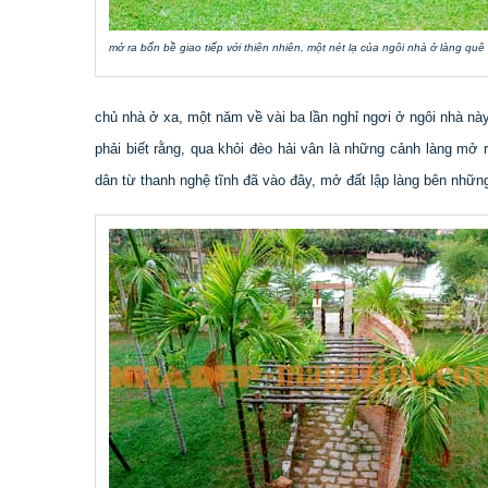
mở ra bốn bề giao tiếp với thiên nhiên, một nét lạ của ngôi nhà ở làng quê
chủ nhà ở xa, một năm về vài ba lần nghỉ ngơi ở ngôi nhà này
phải biết rằng, qua khỏi đèo hải vân là những cảnh làng mở 
dân từ thanh nghệ tĩnh đã vào đây, mở đất lập làng bên nhữ