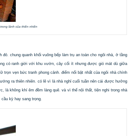
trong lành của thiên nhiên
 đỏ. chung quanh khối vuông bếp làm trụ an toàn cho ngôi nhà, ở tầng
ông có ranh giới với khu vườn, cây cối ít nhưng được gió mát dù giữa
ữ trọn vẹn bức tranh phong cảnh. điểm nổi bật nhất của ngôi nhà chính
ướng ra thiên nhiên. có lẽ vì là nhà nghỉ cuối tuần nên cái được hưởng
, là không khí êm đềm làng quê. và vì thế nội thất, tiện nghi trong nhà
 cầu kỳ hay sang trọng.