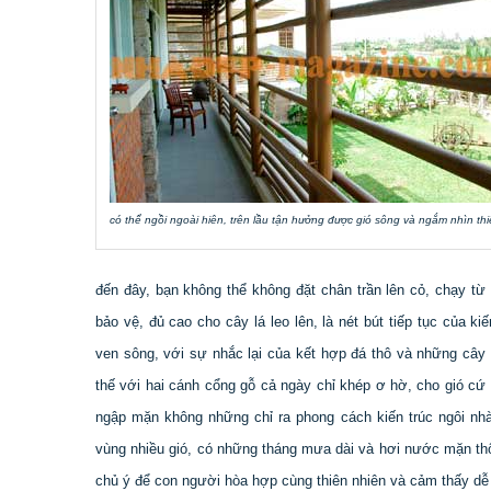
có thể ngồi ngoài hiên, trên lầu tận hưởng được gió sông và ngắm nhìn t
đến đây, bạn không thể không đặt chân trần lên cỏ, chạy từ
bảo vệ, đủ cao cho cây lá leo lên, là nét bút tiếp tục của 
ven sông, với sự nhắc lại của kết hợp đá thô và những cây
thế với hai cánh cổng gỗ cả ngày chỉ khép ơ hờ, cho gió cứ 
ngập mặn không những chỉ ra phong cách kiến trúc ngôi nh
vùng nhiều gió, có những tháng mưa dài và hơi nước mặn thổi
chủ ý để con người hòa hợp cùng thiên nhiên và cảm thấy dễ 