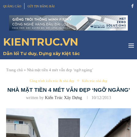
QUẢNG CÁO
GỬI TIN ĐĂNG BÀI
KIENTRUC.VN
Dẫn lối Tư duy, Dựng xây Kiệt tác
Trang chủ
»
Nhà mặt tiền 4 mét vẫn đẹp ‘ngỡ ngàng’
Công trình kiến trúc & nhà đẹp
Kiến trúc nhà đẹp
NHÀ MẶT TIỀN 4 MÉT VẪN ĐẸP ‘NGỠ NGÀNG’
written by
Kiến Trúc Xây Dựng
10/12/2013