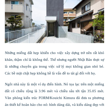
Những miếng đất hẹp khiến cho việc xây dựng trở nên rất khó
khăn, thậm chí là không thể. Thế nhưng người Nhật Bản thực sự
là những chuyên gia trong việc xử lý mọi không gian nhỏ bé.
Các bề mặt chật hẹp không hề là vấn đề to tát gì đối với họ.
Ngôi nhà này là một ví dụ điển hình. Nó tọa lạc trên một miếng
đất có chiều rộng là 3.96 mét và chiều sâu tới tận 35.05 mét.
Văn phòng kiến trúc FORM/Kouichi Kimura đã đưa ra phương
án thiết kế hoàn hảo cho nó: hình dáng dài, và kiểu dáng đẹp với