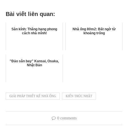
Bài viết liên quan:
Sàn kính: Thăng hạng phong
Nhà ống 80m2: Bất ngờ từ
cách nhà mình!
khoảng trống
"Đảo sân bay" Kansai, Osaka,
Nhật Bản
GIẢI PHÁP THIẾT KẾ NHÀ ỐNG
KIẾN TRÚC NHẬT
0 comments