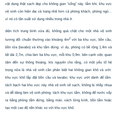
vật dụng thật sạch đẹp cho không gian “sống” này. lắm khi, khu vực
vệ sinh còn hiện đại và trang nhã hơn cả phòng khách, phòng ngủ…
vì nó có tần suất sử dụng nhiều trong nhà ở.
diện tích trung bình vừa đủ, không quá chật cho một nhà vệ sinh
2
tương đối chuẩn thường vào khoảng 4m
với ba khu vực, bồn cầu,
bồn rửa (lavabo) và khu tắm đứng. ví dụ, phòng có bề rộng 1,4m và
bề dài 2,7m, chia làm ba khu vực, mỗi khu 0,9m. bên cạnh việc quan
tâm đến sự thông thoáng, kts nguyên cho rằng, có một yếu tố hệ
trọng nữa là nhà vệ sinh cần phân biệt hai không gian khô và ướt.
khu vực khô lắp đặt bồn cầu và lavabo; khu vực ướt dành để tắm.
tách bạch hai khu vực này nhà vệ sinh sẽ sạch, không bị nhầy nhụa
và dễ dàng làm vệ sinh phòng. tách khu vực tắm, không để nước vấy
ra bằng phòng tắm đứng, bằng màn, vách lửng kính, bồn tắm hoặc
tạo một cao độ nền khác so với khu vực khô.