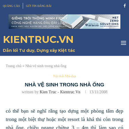
QUẢNG CÁO
GỬI TIN ĐĂNG BÀI
KIENTRUC.VN
Dẫn lối Tư duy, Dựng xây Kiệt tác
Trang chủ
»
Nhà vệ sinh trong nhà ống
Nội thất Nhà đẹp
NHÀ VỆ SINH TRONG NHÀ ỐNG
written by
Kien Truc - Kientruc.vn
13/11/2008
có thể bạn sẽ nghĩ rằng tạo dựng một phòng tắm đẹp
trong một biệt thự hoặc một resort là khả thi còn trong
nhà ống, chiều ngang chừng 3 – 4m thì làm sao có