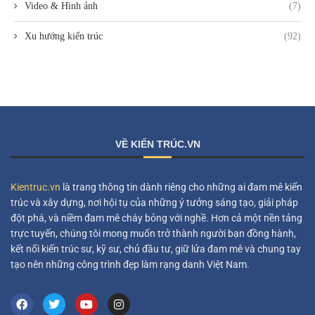
Video & Hình ảnh
(7)
Xu hướng kiến trúc
(92)
VỀ KIẾN TRÚC.VN
Kientruc.vn
là trang thông tin dành riêng cho những ai đam mê kiến
trúc và xây dựng, nơi hội tụ của những ý tưởng sáng tạo, giải pháp
đột phá, và niềm đam mê cháy bỏng với nghề. Hơn cả một nền tảng
trực tuyến, chúng tôi mong muốn trở thành người bạn đồng hành,
kết nối kiến trúc sư, kỹ sư, chủ đầu tư, giữ lửa đam mê và chung tay
tạo nên những công trình đẹp làm rạng danh Việt Nam.