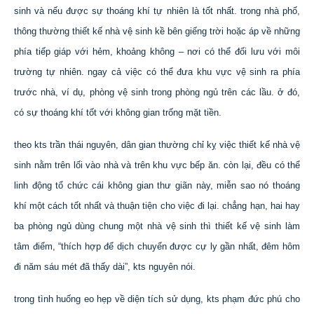
sinh và nếu được sự thoáng khí tự nhiên là tốt nhất. trong nhà phố,
thông thường thiết kế nhà vệ sinh kề bên giếng trời hoặc áp về những
phía tiếp giáp với hẻm, khoảng không – nơi có thể đối lưu với môi
trường tự nhiên. ngay cả việc có thể đưa khu vực vệ sinh ra phía
trước nhà, ví dụ, phòng vệ sinh trong phòng ngủ trên các lầu. ở đó,
có sự thoáng khí tốt với không gian trống mặt tiền.
theo kts trần thái nguyên, dân gian thường chỉ kỵ việc thiết kế nhà vệ
sinh nằm trên lối vào nhà và trên khu vực bếp ăn. còn lại, đều có thể
linh động tổ chức cái không gian thư giãn này, miễn sao nó thoáng
khí một cách tốt nhất và thuận tiện cho việc đi lại. chẳng hạn, hai hay
ba phòng ngủ dùng chung một nhà vệ sinh thì thiết kế vệ sinh làm
tâm điểm, “thích hợp để dịch chuyển được cự ly gần nhất, đêm hôm
đi năm sáu mét đã thấy dài”, kts nguyên nói.
trong tình huống eo hẹp về diện tích sử dụng, kts phạm đức phú cho