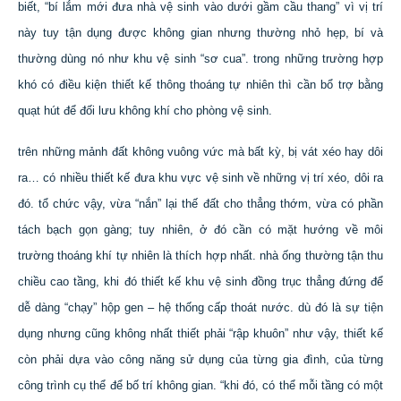
biết, “bí lắm mới đưa nhà vệ sinh vào dưới gầm cầu thang” vì vị trí
này tuy tận dụng được không gian nhưng thường nhỏ hẹp, bí và
thường dùng nó như khu vệ sinh “sơ cua”. trong những trường hợp
khó có điều kiện thiết kế thông thoáng tự nhiên thì cần bổ trợ bằng
quạt hút để đối lưu không khí cho phòng vệ sinh.
trên những mảnh đất không vuông vức mà bất kỳ, bị vát xéo hay dôi
ra… có nhiều thiết kế đưa khu vực vệ sinh về những vị trí xéo, dôi ra
đó. tổ chức vậy, vừa “nắn” lại thế đất cho thẳng thớm, vừa có phần
tách bạch gọn gàng; tuy nhiên, ở đó cần có mặt hướng về môi
trường thoáng khí tự nhiên là thích hợp nhất. nhà ống thường tận thu
chiều cao tầng, khi đó thiết kế khu vệ sinh đồng trục thẳng đứng để
dễ dàng “chạy” hộp gen – hệ thống cấp thoát nước. dù đó là sự tiện
dụng nhưng cũng không nhất thiết phải “rập khuôn” như vậy, thiết kế
còn phải dựa vào công năng sử dụng của từng gia đình, của từng
công trình cụ thể để bố trí không gian. “khi đó, có thể mỗi tầng có một