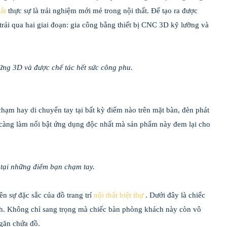
hất
thực sự là trải nghiệm mới mẻ trong nội thất. Để tạo ra được
rải qua hai giai đoạn: gia công bằng thiết bị CNC 3D kỹ lưỡng và
ứng 3D và được chế tác hết sức công phu.
 chạm hay di chuyển tay tại bất kỳ điểm nào trên mặt bàn, đèn phát
 càng làm nổi bật ứng dụng độc nhất mà sản phẩm này đem lại cho
 tại những điểm bạn chạm tay.
ên sự đặc sắc của đồ trang trí
nội thất biệt thự
. Dưới đây là chiếc
nh. Không chỉ sang trọng mà chiếc bàn phòng khách này còn vô
ngăn chứa đồ.