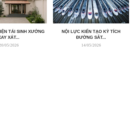
VIỆN TÁI SINH XƯỞNG
NỘI LỰC KIẾN TẠO KỲ TÍCH
XAY XÁT...
ĐƯỜNG SẮT...
20/05/2026
14/05/2026