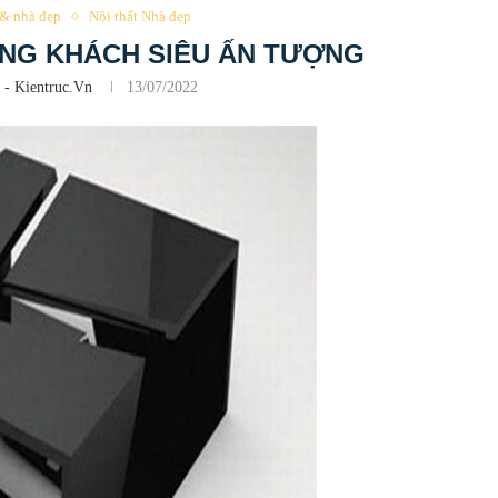
 & nhà đẹp
Nội thất Nhà đẹp
NG KHÁCH SIÊU ẤN TƯỢNG
 - Kientruc.vn
13/07/2022