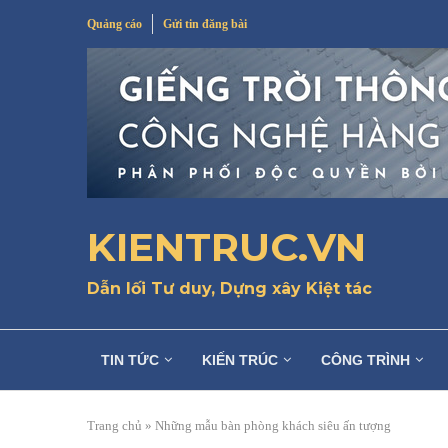
Quảng cáo
Gửi tin đăng bài
KIENTRUC.VN
Dẫn lối Tư duy, Dựng xây Kiệt tác
TIN TỨC
KIẾN TRÚC
CÔNG TRÌNH
Trang chủ
»
Những mẫu bàn phòng khách siêu ấn tượng