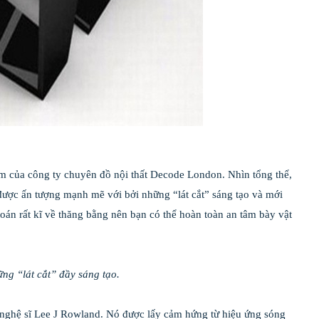
m của công ty chuyên đồ nội thất Decode London. Nhìn tổng thể,
được ấn tượng mạnh mẽ với bởi những “lát cắt” sáng tạo và mới
oán rất kĩ về thăng bằng nên bạn có thể hoàn toàn an tâm bày vật
ng “lát cắt” đầy sáng tạo.
 nghệ sĩ Lee J Rowland. Nó được lấy cảm hứng từ hiệu ứng sóng