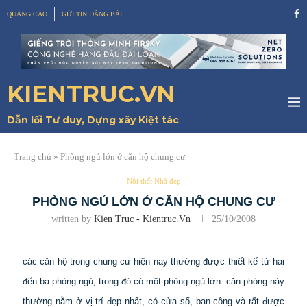
QUẢNG CÁO
GỬI TIN ĐĂNG BÀI
KIENTRUC.VN
Dẫn lối Tư duy, Dựng xây Kiệt tác
Trang chủ
»
Phòng ngủ lớn ở căn hộ chung cư
Nội thất Nhà đẹp
PHÒNG NGỦ LỚN Ở CĂN HỘ CHUNG CƯ
written by
Kien Truc - Kientruc.vn
25/10/2008
các căn hộ trong chung cư hiện nay thường được thiết kế từ hai
đến ba phòng ngủ, trong đó có một phòng ngủ lớn. căn phòng này
thường nằm ở vị trí đẹp nhất, có cửa sổ, ban công và rất được