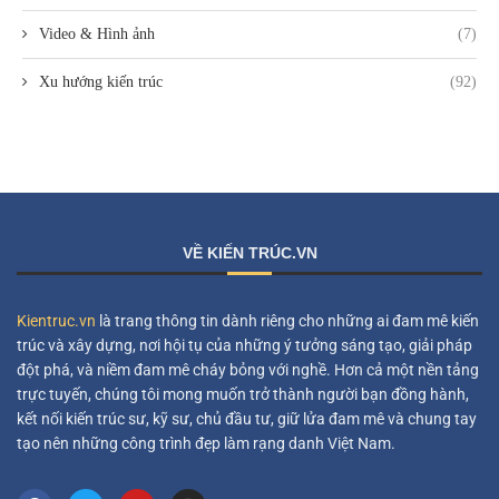
Video & Hình ảnh
(7)
Xu hướng kiến trúc
(92)
VỀ KIẾN TRÚC.VN
Kientruc.vn
là trang thông tin dành riêng cho những ai đam mê kiến
trúc và xây dựng, nơi hội tụ của những ý tưởng sáng tạo, giải pháp
đột phá, và niềm đam mê cháy bỏng với nghề. Hơn cả một nền tảng
trực tuyến, chúng tôi mong muốn trở thành người bạn đồng hành,
kết nối kiến trúc sư, kỹ sư, chủ đầu tư, giữ lửa đam mê và chung tay
tạo nên những công trình đẹp làm rạng danh Việt Nam.