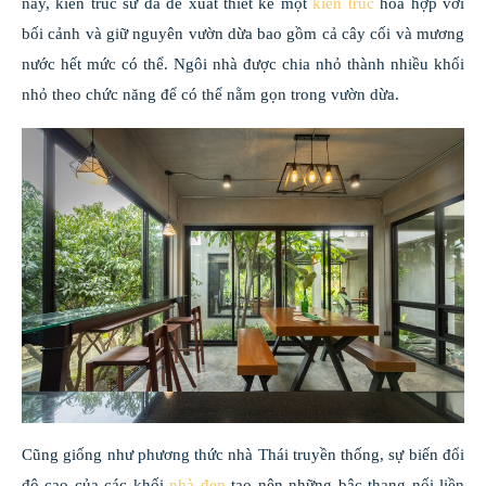
này, kiến ​​trúc sư đã đề xuất thiết kế một
kiến ​​trúc
hòa hợp với
bối cảnh và giữ nguyên vườn dừa bao gồm cả cây cối và mương
nước hết mức có thể. Ngôi nhà được chia nhỏ thành nhiều khối
nhỏ theo chức năng để có thể nằm gọn trong vườn dừa.
Cũng giống như phương thức nhà Thái truyền thống, sự biến đổi
độ cao của các khối
nhà đẹp
tạo nên những bậc thang nối liền