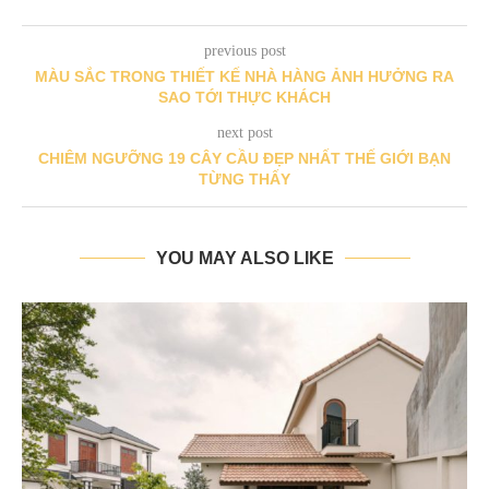
previous post
MÀU SẮC TRONG THIẾT KẾ NHÀ HÀNG ẢNH HƯỞNG RA
SAO TỚI THỰC KHÁCH
next post
CHIÊM NGƯỠNG 19 CÂY CẦU ĐẸP NHẤT THẾ GIỚI BẠN
TỪNG THẤY
YOU MAY ALSO LIKE