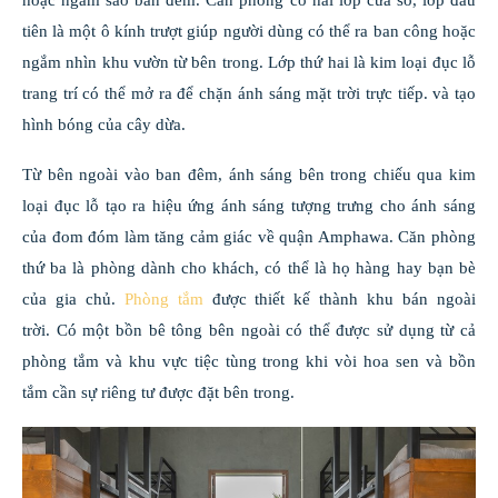
hoặc ngắm sao ban đêm. Căn phòng có hai lớp cửa sổ, lớp đầu
tiên là một ô kính trượt giúp người dùng có thể ra ban công hoặc
ngắm nhìn khu vườn từ bên trong. Lớp thứ hai là kim loại đục lỗ
trang trí có thể mở ra để chặn ánh sáng mặt trời trực tiếp. và tạo
hình bóng của cây dừa.
Từ bên ngoài vào ban đêm, ánh sáng bên trong chiếu qua kim
loại đục lỗ tạo ra hiệu ứng ánh sáng tượng trưng cho ánh sáng
của đom đóm làm tăng cảm giác về quận Amphawa. Căn phòng
thứ ba là phòng dành cho khách, có thể là họ hàng hay bạn bè
của gia chủ.
Phòng tắm
được thiết kế thành khu bán ngoài
trời. Có một bồn bê tông bên ngoài có thể được sử dụng từ cả
phòng tắm và khu vực tiệc tùng trong khi vòi hoa sen và bồn
tắm cần sự riêng tư được đặt bên trong.