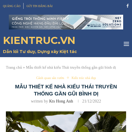
QUẢNG CÁO
GỬI TIN ĐĂNG BÀI
KIENTRUC.VN
Dẫn lối Tư duy, Dựng xây Kiệt tác
Trang chủ
»
Mẫu thiết kế nhà kiểu Thái truyền thống gần gũi bình dị
Cảnh quan sân vườn
Kiến trúc nhà đẹp
MẪU THIẾT KẾ NHÀ KIỂU THÁI TRUYỀN
THỐNG GẦN GŨI BÌNH DỊ
written by
Kts Hong Anh
21/12/2022