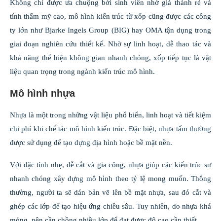
Không chỉ được ưa chuộng bởi sinh viên nhờ giá thành rẻ và
tính thẩm mỹ cao, mô hình kiến trúc từ xốp cũng được các công
ty lớn như Bjarke Ingels Group (BIG) hay OMA tận dụng trong
giai đoạn nghiên cứu thiết kế. Nhờ sự linh hoạt, dễ thao tác và
khả năng thể hiện không gian nhanh chóng, xốp tiếp tục là vật
liệu quan trọng trong ngành kiến trúc mô hình.
Mô hình nhựa
Nhựa là một trong những vật liệu phổ biến, linh hoạt và tiết kiệm
chi phí khi chế tác mô hình kiến trúc. Đặc biệt, nhựa tấm thường
được sử dụng để tạo dựng địa hình hoặc bề mặt nền.
Với đặc tính nhẹ, dễ cắt và gia công, nhựa giúp các kiến trúc sư
nhanh chóng xây dựng mô hình theo tỷ lệ mong muốn. Thông
thường, người ta sẽ dán bản vẽ lên bề mặt nhựa, sau đó cắt và
ghép các lớp để tạo hiệu ứng chiều sâu. Tuy nhiên, do nhựa khá
mỏng, nên cần chồng nhiều lớp để đạt được độ cao cần thiết.