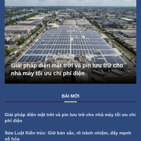
Giải pháp điện mặt trời và pin lưu trữ cho
nhà máy tối ưu chi phí điện
BÀI MỚI
Giải pháp điện mặt trời và pin lưu trữ cho nhà máy tối ưu chi
phí điện
Sửa Luật Kiến trúc: Giữ bản sắc, rõ trách nhiệm, đẩy mạnh
số hóa