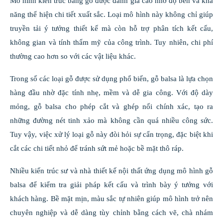
Mô hình kiến trúc bằng gỗ được đánh giá cao nhờ độ bền và khả
năng thể hiện chi tiết xuất sắc. Loại mô hình này không chỉ giúp
truyền tải ý tưởng thiết kế mà còn hỗ trợ phân tích kết cấu,
không gian và tính thẩm mỹ của công trình. Tuy nhiên, chi phí
thường cao hơn so với các vật liệu khác.
Trong số các loại gỗ được sử dụng phổ biến, gỗ balsa là lựa chọn
hàng đầu nhờ đặc tính nhẹ, mềm và dễ gia công. Với độ dày
mỏng, gỗ balsa cho phép cắt và ghép nối chính xác, tạo ra
những đường nét tinh xảo mà không cần quá nhiều công sức.
Tuy vậy, việc xử lý loại gỗ này đòi hỏi sự cẩn trọng, đặc biệt khi
cắt các chi tiết nhỏ để tránh sứt mẻ hoặc bề mặt thô ráp.
Nhiều kiến trúc sư và nhà thiết kế nội thất ứng dụng mô hình gỗ
balsa để kiểm tra giải pháp kết cấu và trình bày ý tưởng với
khách hàng. Bề mặt mịn, màu sắc tự nhiên giúp mô hình trở nên
chuyên nghiệp và dễ dàng tùy chỉnh bằng cách vẽ, chà nhám