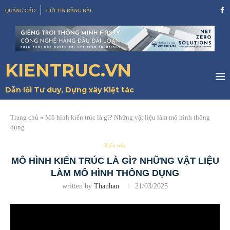
QUẢNG CÁO
GỬI TIN ĐĂNG BÀI
KIENTRUC.VN
Dẫn lối Tư duy, Dựng xây Kiệt tác
Trang chủ
»
Mô hình kiến trúc là gì? Những vật liệu làm mô hình thông
dụng
Kiến trúc
MÔ HÌNH KIẾN TRÚC LÀ GÌ? NHỮNG VẬT LIỆU
LÀM MÔ HÌNH THÔNG DỤNG
written by
Thanhan
21/03/2025