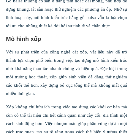
Gỗ balsa thường có sẵn ở dạng tấm hoặc dải mỏng, phù hợp để
dựng khung, lát sàn hoặc thử nghiệm các phương án ốp. Nhờ sự
linh hoạt này, mô hình kiến trúc bằng gỗ balsa vẫn là lựa chọn
tối ưu cho những thiết kế đòi hỏi sự tinh tế và chân thực.
Mô hình xốp
Với sự phát triển của công nghệ cắt xốp, vật liệu này đã trở
thành lựa chọn phổ biến trong việc tạo dựng mô hình kiến trúc
nhờ khả năng thao tác nhanh chóng và hiệu quả. Đặc biệt trong
môi trường học thuật, xốp giúp sinh viên dễ dàng thử nghiệm
các khối thể tích, xây dựng bố cục tổng thể mà không mất quá
nhiều thời gian.
Xốp không chỉ hữu ích trong việc tạo dựng các khối cơ bản mà
còn có thể tái hiện chi tiết cảnh quan như cây cối, địa hình một
cách sinh động hơn. Việc nhuộm màu giúp phân vùng dự án một
cách trực quan, tạo sự rõ ràng trong cách thể hiện ý tưởng thiết