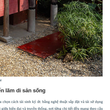
ge
ển lãm di sản sống
a chọn cách tái sinh ký ức bằng nghệ thuật sắp đặt và tái sử dụng
 giữa hiện đại và truyền thống, nơi từng chi tiết đều mang theo câu