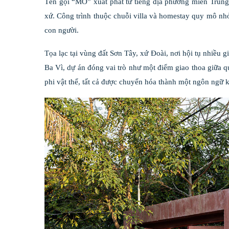
Tên gọi “MÔ” xuất phát từ tiếng địa phương miền Trung
xứ. Công trình thuộc chuỗi villa và homestay quy mô nh
con người.
Tọa lạc tại vùng đất Sơn Tây, xứ Đoài, nơi hội tụ nhiều 
Ba Vì, dự án đóng vai trò như một điểm giao thoa giữa q
phi vật thể, tất cả được chuyển hóa thành một ngôn ngữ 