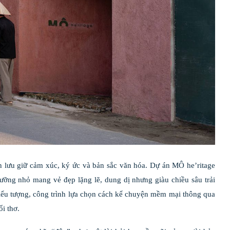
an lưu giữ cảm xúc, ký ức và bản sắc văn hóa. Dự án MÔ he’ritage
dưỡng nhỏ mang vẻ đẹp lặng lẽ, dung dị nhưng giàu chiều sâu trải
iểu tượng, công trình lựa chọn cách kể chuyện mềm mại thông qua
i thơ.