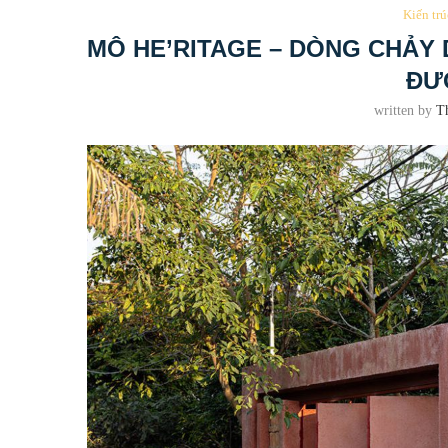
Kiến trú
MÔ HE’RITAGE – DÒNG CHẢY 
ĐƯ
written by
T