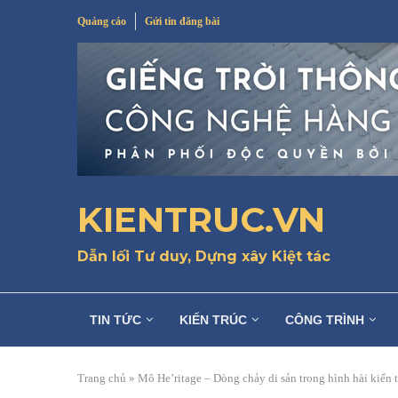
Quảng cáo
Gửi tin đăng bài
KIENTRUC.VN
Dẫn lối Tư duy, Dựng xây Kiệt tác
TIN TỨC
KIẾN TRÚC
CÔNG TRÌNH
Trang chủ
»
Mô He’ritage – Dòng chảy di sản trong hình hài kiến 