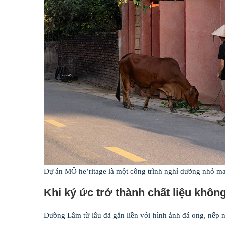
Dự án MÔ he’ritage là một công trình nghỉ dưỡng nhỏ man
Khi ký ức trở thành chất liệu khôn
Đường Lâm từ lâu đã gắn liền với hình ảnh đá ong, nếp n