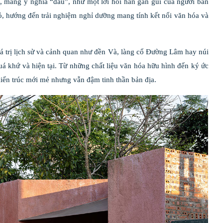
, mang ý nghĩa “đâu”, như một lời hỏi han gần gũi của người bản
ỏ, hướng đến trải nghiệm nghỉ dưỡng mang tính kết nối văn hóa và
giá trị lịch sử và cảnh quan như đền Và, làng cổ Đường Lâm hay núi
uá khứ và hiện tại. Từ những chất liệu văn hóa hữu hình đến ký ức
kiến trúc mới mẻ nhưng vẫn đậm tinh thần bản địa.