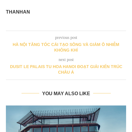
THANHAN
previous post
HÀ NỘI TĂNG TỐC CẢI TẠO SÔNG VÀ GIẢM Ô NHIỄM
KHÔNG KHÍ
next post
DUSIT LE PALAIS TU HOA HANOI ĐOẠT GIẢI KIẾN TRÚC
CHÂU Á
YOU MAY ALSO LIKE