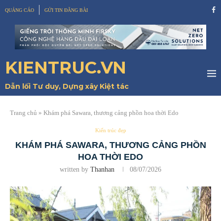
QUẢNG CÁO
GỬI TIN ĐĂNG BÀI
KIENTRUC.VN
Dẫn lối Tư duy, Dựng xây Kiệt tác
Trang chủ
»
Khám phá Sawara, thương cảng phồn hoa thời Edo
Kiến trúc đẹp
KHÁM PHÁ SAWARA, THƯƠNG CẢNG PHỒN
HOA THỜI EDO
written by
Thanhan
08/07/2026