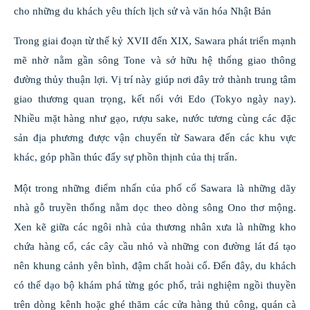
cho những du khách yêu thích lịch sử và văn hóa Nhật Bản
Trong giai đoạn từ thế kỷ XVII đến XIX, Sawara phát triển mạnh
mẽ nhờ nằm gần sông Tone và sở hữu hệ thống giao thông
đường thủy thuận lợi. Vị trí này giúp nơi đây trở thành trung tâm
giao thương quan trọng, kết nối với Edo (Tokyo ngày nay).
Nhiều mặt hàng như gạo, rượu sake, nước tương cùng các đặc
sản địa phương được vận chuyển từ Sawara đến các khu vực
khác, góp phần thúc đẩy sự phồn thịnh của thị trấn.
Một trong những điểm nhấn của phố cổ Sawara là những dãy
nhà gỗ truyền thống nằm dọc theo dòng sông Ono thơ mộng.
Xen kẽ giữa các ngôi nhà của thương nhân xưa là những kho
chứa hàng cổ, các cây cầu nhỏ và những con đường lát đá tạo
nên khung cảnh yên bình, đậm chất hoài cổ. Đến đây, du khách
có thể dạo bộ khám phá từng góc phố, trải nghiệm ngồi thuyền
trên dòng kênh hoặc ghé thăm các cửa hàng thủ công, quán cà