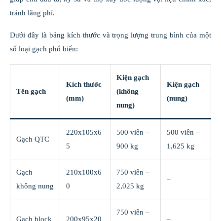
tránh lãng phí.
Dưới đây là bảng kích thước và trọng lượng trung bình của một
số loại gạch phổ biến:
Kiện gạch
Kích thước
Kiện gạch
Tên gạch
(không
(mm)
(nung)
nung)
220x105x6
500 viên –
500 viên –
Gạch QTC
5
900 kg
1,625 kg
Gạch
210x100x6
750 viên –
–
không nung
0
2,025 kg
750 viên –
Gạch block
200x95x20
–