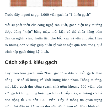
Trước đây, người ta gọi 1.000 viên gạch là “1 thiên gạch”
Với sự phát triển của công nghệ sản xuất, gạch hiện nay thường
được đóng “kiện” bằng máy, mỗi kiện có thể chứa hàng trăm
đến cả nghìn viên, thuận tiện cho bốc xếp và vận chuyển. Hiểu
rõ những đơn vị này giúp quản lý vật tư hiệu quả hơn trong quá
trình xếp gạch đúng kỹ thuật.
Cách xếp 1 kiêu gạch
Tùy theo loại gạch, mỗi “kiêu gạch” – đơn vị xếp gạch theo
đống – sẽ có số lượng và khối lượng khác nhau. Thông thường,
một kiêu gạch thủ công (gạch chỉ) gồm khoảng 500 viên, còn
với gạch không nung hoặc gạch block xếp máy, số lượng có thể
dao động từ 750 đến 1000 viên. Đây là thông tin quan trọng
giúp chủ đầu tư, kỹ sư và thợ xây ước lượng vật liệu chính xác,