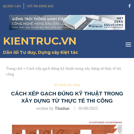
QUẢNG CÁO
GỬI TIN ĐĂNG BÀI
KIENTRUC.VN
Dẫn lối Tư duy, Dựng xây Kiệt tác
Trang chủ
»
Cách xếp gạch đúng kỹ thuật trong xây dựng từ thực tế thi
công
Kỹ thuật xây dựng
CÁCH XẾP GẠCH ĐÚNG KỸ THUẬT TRONG
XÂY DỰNG TỪ THỰC TẾ THI CÔNG
written by
Thanhan
01/06/2025