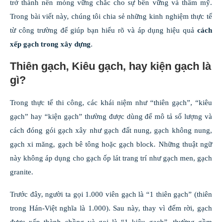
trở thành nền móng vững chắc cho sự bền vững và thẩm mỹ.
Trong bài viết này, chúng tôi chia sẻ những kinh nghiệm thực tế
từ công trường để giúp bạn hiểu rõ và áp dụng hiệu quả
cách
xếp gạch trong xây dựng
.
Thiên gạch, Kiêu gạch, hay kiện gạch là
gì?
Trong thực tế thi công, các khái niệm như “thiên gạch”, “kiêu
gạch” hay “kiện gạch” thường được dùng để mô tả số lượng và
cách đóng gói gạch xây như gạch đất nung, gạch không nung,
gạch xi măng, gạch bê tông hoặc gạch block. Những thuật ngữ
này không áp dụng cho gạch ốp lát trang trí như gạch men, gạch
granite.
Trước đây, người ta gọi 1.000 viên gạch là “1 thiên gạch” (thiên
trong Hán-Việt nghĩa là 1.000). Sau này, thay vì đếm rời, gạch
được xếp thành chồng và gọi là “1 kiêu gạch”, thường gồm