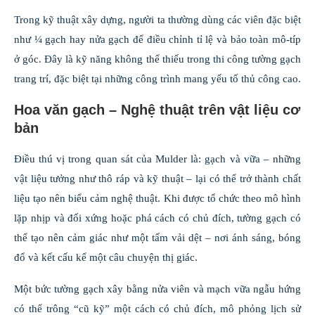
Trong kỹ thuật xây dựng, người ta thường dùng các viên đặc biệt
như ¼ gạch hay nửa gạch để điều chỉnh tỉ lệ và bảo toàn mô-típ
ở góc. Đây là kỹ năng không thể thiếu trong thi công tường gạch
trang trí, đặc biệt tại những công trình mang yếu tố thủ công cao.
Hoa văn gạch – Nghệ thuật trên vật liệu cơ
bản
Điều thú vị trong quan sát của Mulder là: gạch và vữa – những
vật liệu tưởng như thô ráp và kỹ thuật – lại có thể trở thành chất
liệu tạo nên biểu cảm nghệ thuật. Khi được tổ chức theo mô hình
lặp nhịp và đối xứng hoặc phá cách có chủ đích, tường gạch có
thể tạo nên cảm giác như một tấm vải dệt – nơi ánh sáng, bóng
đổ và kết cấu kể một câu chuyện thị giác.
Một bức tường gạch xây bằng nửa viên và mạch vữa ngẫu hứng
có thể trông “cũ kỹ” một cách có chủ đích, mô phỏng lịch sử