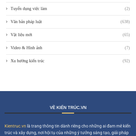
Tuyển dụng việc làm
(2)
Văn bản pháp luật
(638)
Vật liệu mới
(65)
Video & Hình ảnh
(7)
Xu hướng kiến trúc
(92)
VỀ KIẾN TRÚC.VN
Kientruc.vn
là trang thông tin dành riêng cho những ai đam mê kiến
trúc và xây dựng, nơi hội tụ của những ý tưởng sáng tạo, giải pháp