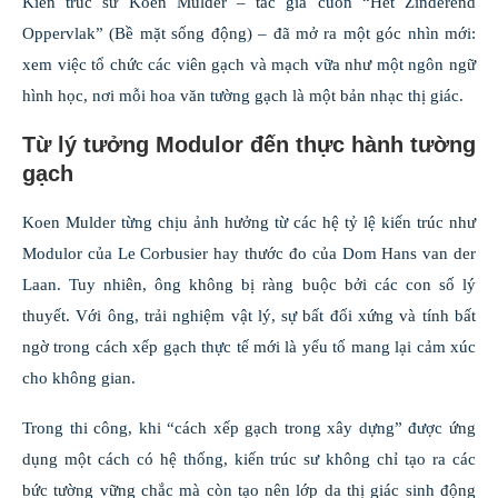
Kiến trúc sư Koen Mulder – tác giả cuốn “Het Zinderend
Oppervlak” (Bề mặt sống động) – đã mở ra một góc nhìn mới:
xem việc tổ chức các viên gạch và mạch vữa như một ngôn ngữ
hình học, nơi mỗi hoa văn tường gạch là một bản nhạc thị giác.
Từ lý tưởng Modulor đến thực hành tường
gạch
Koen Mulder từng chịu ảnh hưởng từ các hệ tỷ lệ kiến trúc như
Modulor của Le Corbusier hay thước đo của Dom Hans van der
Laan. Tuy nhiên, ông không bị ràng buộc bởi các con số lý
thuyết. Với ông, trải nghiệm vật lý, sự bất đối xứng và tính bất
ngờ trong cách xếp gạch thực tế mới là yếu tố mang lại cảm xúc
cho không gian.
Trong thi công, khi “cách xếp gạch trong xây dựng” được ứng
dụng một cách có hệ thống, kiến trúc sư không chỉ tạo ra các
bức tường vững chắc mà còn tạo nên lớp da thị giác sinh động