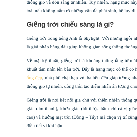
thông gió và đón sáng tự nhiên. Tuy nhiên, hạng mục này
toái nếu không nắm rõ những vấn đề phát sinh, hệ lụy đi
G
iếng trời chiếu sáng
là gì?
Giếng trời trong tiếng Anh là Skylight. Với những ngôi 
là giải pháp hàng đầu giúp không gian sống thông thoán
Về mặt kỹ thuật, giếng trời là khoảng thông tầng từ m
khuất tầm nhìn lên bầu trời. Đây là hạng mục có thể có 
ống đẹp
, nhà phố chật hẹp với ba bên đều giáp tường nhà
thông gió tự nhiên, đồng thời tạo điểm nhấn ấn tượng ch
Giếng trời là nơi kết nối gia chủ với thiên nhiên thông 
giác (âm thanh), khứu giác (hít thở), thậm chí cả vị g
cao) và hướng mặt trời (Đông – Tây) mà chọn vị trí cũng
điều tiết vi khí hậu.