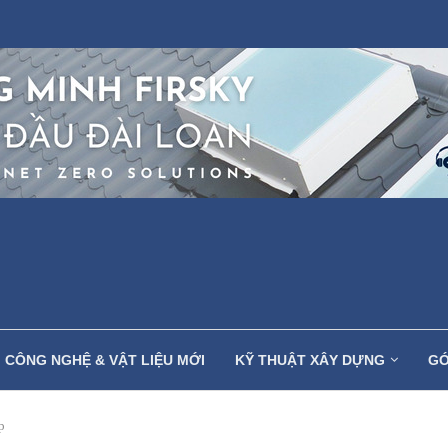
CÔNG NGHỆ & VẬT LIỆU MỚI
KỸ THUẬT XÂY DỰNG
GÓ
p