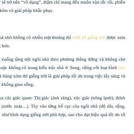
 sẽ trở nên “vô dụng”, thậm chí mang đến muôn vàn rắc rối, phiền
 kèm và giải pháp khắc phục.
nhà nhỏ không có nhiều mặt thoáng thì
thiết kế giếng trời
được xem
g hơn.
ái xuống tầng trệt ngôi nhà theo phương thẳng đứng và không che
hoặc không có trong kiến trúc nhà ở. Song, riêng với loại hình
nhà
 hàng xóm thì giếng trời là giải pháp tối ưu trong việc lấy sáng và
o không gian sống.
qua các giác quan: Thị giác (ánh sáng), xúc giác (nóng lạnh), thính
iác (nước mưa…). Tùy vào từng bố cục của ngôi nhà (độ dài, rộng,
 như hình dạng giếng trời phù hợp, sao cho đạt hiệu quả tối ưu về