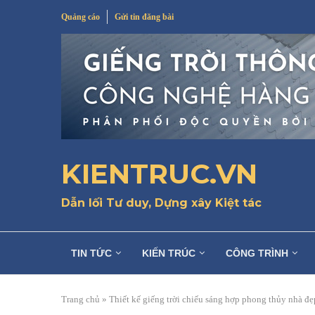
Quảng cáo
Gửi tin đăng bài
KIENTRUC.VN
Dẫn lối Tư duy, Dựng xây Kiệt tác
TIN TỨC
KIẾN TRÚC
CÔNG TRÌNH
Trang chủ
»
Thiết kế giếng trời chiếu sáng hợp phong thủy nhà đẹ