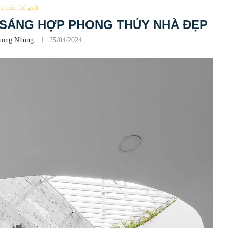
n trúc thế giới
U SÁNG HỢP PHONG THỦY NHÀ ĐẸP
uong Nhung
25/04/2024