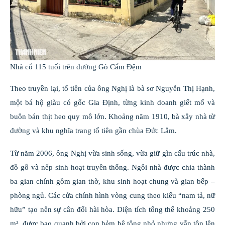
Nhà cổ 115 tuổi trên đường Gò Cẩm Đệm
Theo truyền lại, tổ tiên của ông Nghị là bà sơ Nguyễn Thị Hạnh,
một bá hộ giàu có gốc Gia Định, từng kinh doanh giết mổ và
buôn bán thịt heo quy mô lớn. Khoảng năm 1910, bà xây nhà từ
đường và khu nghĩa trang tổ tiên gần chùa Đức Lâm.
Từ năm 2006, ông Nghị vừa sinh sống, vừa giữ gìn cấu trúc nhà,
đồ gỗ và nếp sinh hoạt truyền thống. Ngôi nhà được chia thành
ba gian chính gồm gian thờ, khu sinh hoạt chung và gian bếp –
phòng ngủ. Các cửa chính hình vòng cung theo kiểu “nam tả, nữ
hữu” tạo nên sự cân đối hài hòa. Diện tích tổng thể khoảng 250
m², được bao quanh bởi con hẻm bê tông nhỏ nhưng vẫn tôn lên