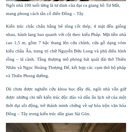
Ngôi nhà 100 tuổi từng là tư dinh của đại ca giang hồ Tư Mắt,
mang phong cách tân cổ điển Đông – Tây
Kiến trúc chắc chắn bằng bê tông cốt thép, 4 mặt đều giống
nhau, hành lang bao quanh với cột theo kiểu Pháp. Mặt tiền nhà
cao 1,5 m, gồm 7 bậc thang lên cửa chính, cửa gỗ dạng vòm
kiểu châu Âu, trang trí chữ Nguyễn Bửu Long và phù điêu hình
rồng – lá cành. Tầng thượng mô phỏng bát quái đài thờ Thiên
Nhãn và Ngọc Hoàng Thượng Đế, kết hợp các cụm thờ hộ pháp
và Thiên Phong đường.
Dù chưa được nghiên cứu khoa học đầy đủ, ngôi nhà vẫn giữ
được những chi tiết kiến trúc độc đáo và dấu ấn lịch sử của một
thời đại sôi động, trở thành minh chứng về sự hòa trộn văn hóa
Đông – Tây trong kiến trúc dân gian Sài Gòn.