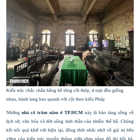
Kiến trúc chắc chắn bằng bê tông cốt thép, 4 mặt đều giống
nhau, hành lang bao quanh với cột theo kiểu Pháp
Những
nhà cổ trăm năm ở TP.HCM
này là bảo tàng sống về
lịch sử, văn hóa và đời sống tinh thần của nhiều thế hệ. Chúng
kết nối quá khứ với hiện tại, đồng thời nhắc nhở về giá trị bền
vững của kiến trúc truyền thống giữa nhịp sống đô thị hối hả.