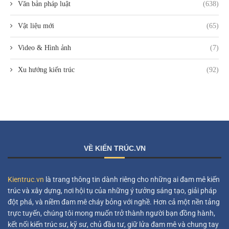
Văn bản pháp luật
(638)
Vật liệu mới
(65)
Video & Hình ảnh
(7)
Xu hướng kiến trúc
(92)
VỀ KIẾN TRÚC.VN
Kientruc.vn
là trang thông tin dành riêng cho những ai đam mê kiến
trúc và xây dựng, nơi hội tụ của những ý tưởng sáng tạo, giải pháp
đột phá, và niềm đam mê cháy bỏng với nghề. Hơn cả một nền tảng
trực tuyến, chúng tôi mong muốn trở thành người bạn đồng hành,
kết nối kiến trúc sư, kỹ sư, chủ đầu tư, giữ lửa đam mê và chung tay