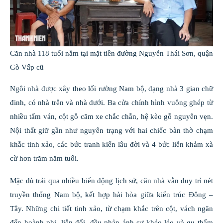
Căn nhà 118 tuổi nằm tại mặt tiền đường Nguyễn Thái Sơn, quận
Gò Vấp cũ
Ngôi nhà được xây theo lối rường Nam bộ, dạng nhà 3 gian chữ
đinh, có nhà trên và nhà dưới. Ba cửa chính hình vuông ghép từ
nhiều tấm ván, cột gỗ căm xe chắc chắn, hệ kèo gỗ nguyên vẹn.
Nội thất giữ gần như nguyên trạng với hai chiếc bàn thờ chạm
khắc tinh xảo, các bức tranh kiến lâu đời và 4 bức liễn khảm xà
cừ hơn trăm năm tuổi.
Mặc dù trải qua nhiều biến động lịch sử, căn nhà vẫn duy trì nét
truyền thống Nam bộ, kết hợp hài hòa giữa kiến trúc Đông –
Tây. Những chi tiết tinh xảo, từ chạm khắc trên cột, vách ngăn
đến hoành phi, liễn đối, đều phản ánh sự khéo léo và gu thẩm