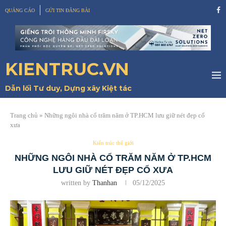
QUẢNG CÁO
GỬI TIN ĐĂNG BÀI
KIENTRUC.VN
Dẫn lối Tư duy, Dựng xây Kiệt tác
Trang chủ
»
Những ngôi nhà cổ trăm năm ở TP.HCM lưu giữ nét đẹp cổ
xưa
Kiến trúc thế giới
NHỮNG NGÔI NHÀ CỔ TRĂM NĂM Ở TP.HCM
LƯU GIỮ NÉT ĐẸP CỔ XƯA
written by
Thanhan
05/12/2025