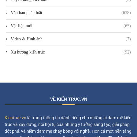
Văn bản pháp luật
(638)
Vật liệu mới
(65)
Video & Hình ảnh
(7)
Xu hướng kiến trúc
(92)
VỀ KIẾN TRÚC.VN
Kientruc.vn
là trang thông tin dành riêng cho những ai đam mê kiến
trúc và xây dựng, nơi hội tụ của những ý tưởng sáng tạo, giải pháp
đột phá, và niềm đam mê cháy bỏng với nghề. Hơn cả một nền tảng