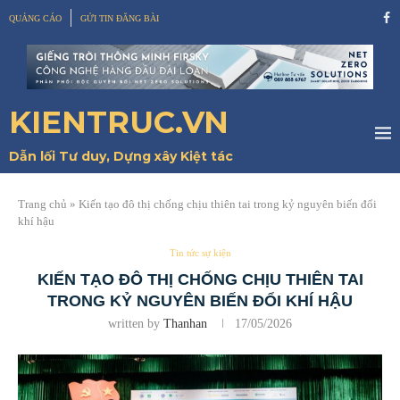
QUẢNG CÁO
GỬI TIN ĐĂNG BÀI
KIENTRUC.VN
Dẫn lối Tư duy, Dựng xây Kiệt tác
Trang chủ
»
Kiến tạo đô thị chống chịu thiên tai trong kỷ nguyên biến đổi
khí hậu
Tin tức sự kiện
KIẾN TẠO ĐÔ THỊ CHỐNG CHỊU THIÊN TAI
TRONG KỶ NGUYÊN BIẾN ĐỔI KHÍ HẬU
written by
Thanhan
17/05/2026