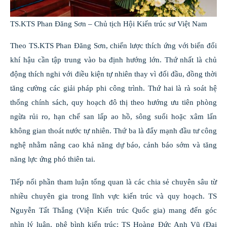
TS.KTS Phan Đăng Sơn – Chủ tịch Hội Kiến trúc sư Việt Nam
Theo TS.KTS Phan Đăng Sơn, chiến lược thích ứng với biến đổi
khí hậu cần tập trung vào ba định hướng lớn. Thứ nhất là chủ
động thích nghi với điều kiện tự nhiên thay vì đối đầu, đồng thời
tăng cường các giải pháp phi công trình. Thứ hai là rà soát hệ
thống chính sách, quy hoạch đô thị theo hướng ưu tiên phòng
ngừa rủi ro, hạn chế san lấp ao hồ, sông suối hoặc xâm lấn
không gian thoát nước tự nhiên. Thứ ba là đẩy mạnh đầu tư công
nghệ nhằm nâng cao khả năng dự báo, cảnh báo sớm và tăng
năng lực ứng phó thiên tai.
Tiếp nối phần tham luận tổng quan là các chia sẻ chuyên sâu từ
nhiều chuyên gia trong lĩnh vực kiến trúc và quy hoạch. TS
Nguyễn Tất Thắng (Viện Kiến trúc Quốc gia) mang đến góc
nhìn lý luận, phê bình kiến trúc; TS Hoàng Đức Anh Vũ (Đại