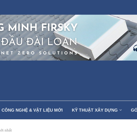
CÔNG NGHỆ & VẬT LIỆU MỚI
KỸ THUẬT XÂY DỰNG
GÓ
ới nhất