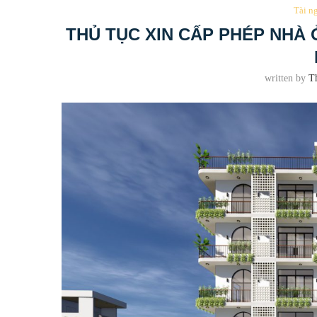
Tài n
THỦ TỤC XIN CẤP PHÉP NHÀ
written by
T