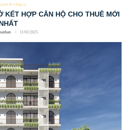
guyên & Công cụ
 Ở KẾT HỢP CĂN HỘ CHO THUÊ MỚI
NHẤT
hanhan
11/02/2025