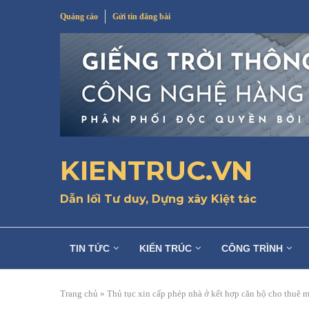
Quảng cáo
Gửi tin đăng bài
KIENTRUC.VN
Dẫn lối Tư duy, Dựng xây Kiệt tác
TIN TỨC
KIẾN TRÚC
CÔNG TRÌNH
Trang chủ
»
Thủ tục xin cấp phép nhà ở kết hợp căn hộ cho thuê m