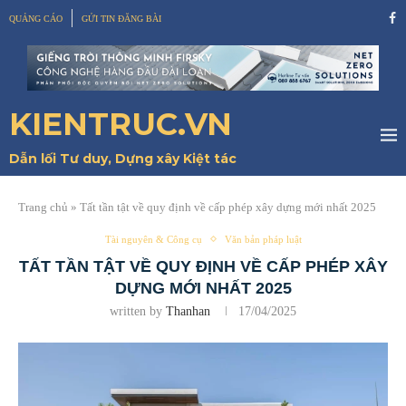
QUẢNG CÁO
GỬI TIN ĐĂNG BÀI
KIENTRUC.VN
Dẫn lối Tư duy, Dựng xây Kiệt tác
Trang chủ
»
Tất tần tật về quy định về cấp phép xây dựng mới nhất 2025
Tài nguyên & Công cụ
Văn bản pháp luật
TẤT TẦN TẬT VỀ QUY ĐỊNH VỀ CẤP PHÉP XÂY
DỰNG MỚI NHẤT 2025
written by
Thanhan
17/04/2025