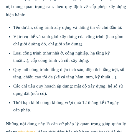
nội dung quan trọng sau, theo quy định về cấp phép xây dựng
hiện hành:
Tên dự án, công trình xây dựng và thông tin về chủ đầu tư.
Vị trí cụ thể và ranh giới xây dựng của công trình (bao gồm
chỉ giới đường đỏ, chỉ giới xây dựng).
Loại công trình (như nhà ở, công nghiệp, hạ tầng kỹ
thuật…), cấp công trình và cốt xây dựng.
Quy mô công trình: tổng diện tích sàn, diện tích tầng trệt, số
tầng, chiều cao tối đa (kể cả tầng hầm, tum, kỹ thuật…).
Các chỉ tiêu quy hoạch áp dụng: mật độ xây dựng, hệ số sử
dụng đất (nếu có).
Thời hạn khởi công: không vượt quá 12 tháng kể từ ngày
cấp phép.
Những nội dung này là căn cứ pháp lý quan trọng giúp quản lý
trật tự
xây dựng
, đồng thời đảm bảo phù hợp quy hoạch đô thị.