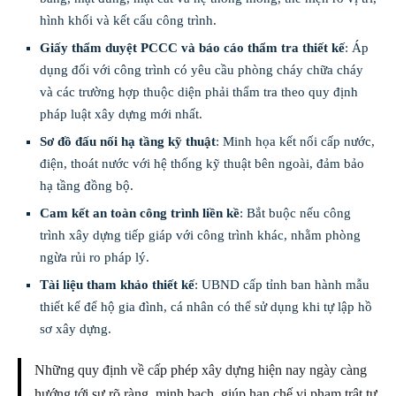
hình khối và kết cấu công trình.
Giấy thẩm duyệt PCCC và báo cáo thẩm tra thiết kế
: Áp
dụng đối với công trình có yêu cầu phòng cháy chữa cháy
và các trường hợp thuộc diện phải thẩm tra theo quy định
pháp luật xây dựng mới nhất.
Sơ đồ đấu nối hạ tầng kỹ thuật
: Minh họa kết nối cấp nước,
điện, thoát nước với hệ thống kỹ thuật bên ngoài, đảm bảo
hạ tầng đồng bộ.
Cam kết an toàn công trình liền kề
: Bắt buộc nếu công
trình xây dựng tiếp giáp với công trình khác, nhằm phòng
ngừa rủi ro pháp lý.
Tài liệu tham khảo thiết kế
: UBND cấp tỉnh ban hành mẫu
thiết kế để hộ gia đình, cá nhân có thể sử dụng khi tự lập hồ
sơ xây dựng.
Những quy định về cấp phép xây dựng hiện nay ngày càng
hướng tới sự rõ ràng, minh bạch, giúp hạn chế vi phạm trật tự