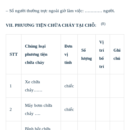
– Số người thường trực ngoài giờ làm việc: ………… người.
(8)
VII. PHƯƠNG TIỆN CHỮA CHÁY TẠI CHỖ:
Vị
Chủng loại
Đơn
Số
trí
Ghi
STT
phương tiện
vị
lượng
bố
chú
chữa cháy
tính
trí
Xe chữa
1
chiếc
cháy……
Máy bơm chữa
2
chiếc
cháy ….
Bình bột chữa