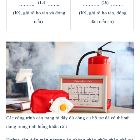
(15)
(16)
………..
……..
………..
……..
‎ (Ký, ghi rõ họ tên và đóng
‎ (Ký, ghi rõ họ tên, đóng
dấu)
dấu nếu có)
Các công trình cần trang bị đầy đủ công cụ hỗ trợ để có thể sử
dụng trong tình hống khẩn cấp