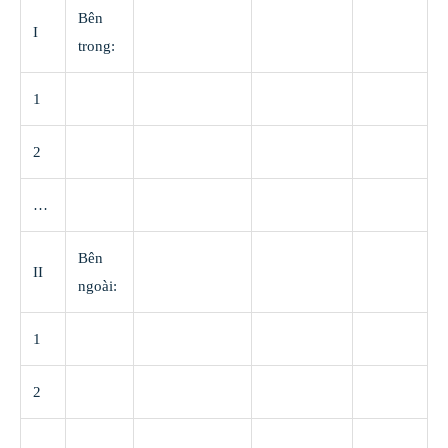
Bên
I
trong:
1
2
…
Bên
II
ngoài:
1
2
….