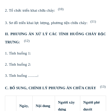
(10)
2. Tổ chức triển khai chữa cháy:
(11)
3. Sơ đồ triển khai lực lượng, phương tiện chữa cháy:
II. PHƯƠNG ÁN XỬ LÝ CÁC TÌNH HUỐNG CHÁY ĐẶC
(12)
TRƯNG:
1. Tình huống 1:
2. Tình huống 2:
3. Tình huống ……..:
(13)
C. BỔ SUNG, CHỈNH LÝ PHƯƠNG ÁN CHỮA CHÁY
Người xây
Người phê
Ngày,
Nội dung
dựng
duyệt