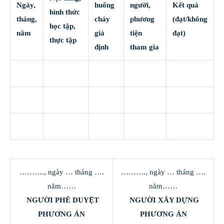
Ngày,
huống
người,
Kết quả
hình thức
tháng,
cháy
phương
(đạt/không
học tập,
năm
giả
tiện
đạt)
thực tập
định
tham gia
………., ngày … tháng ….
………., ngày … tháng ….
năm……
năm……
NGƯỜI PHÊ DUYỆT
NGƯỜI XÂY DỰNG
PHƯƠNG ÁN
PHƯƠNG ÁN