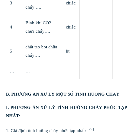
3
chiếc
cháy ….
Bình khí CO2
4
chiếc
chữa cháy….
chất tạo bọt chữa
5
lít
cháy….
…
…
B. PHƯƠNG ÁN XỬ LÝ MỘT SỐ TÌNH HUỐNG CHÁY
I. PHƯƠNG ÁN XỬ LÝ TÌNH HUỐNG CHÁY PHỨC TẠP
NHẤT:
(9)
1. Giả định tình huống cháy phức tạp nhất: