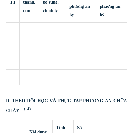
TT
tháng,
bổ sung,
phương án
phương án
năm
chỉnh lý
ký
ký
D. THEO DÕI HỌC VÀ THỰC TẬP PHƯƠNG ÁN CHỮA
(14)
CHÁY
Tình
Số
Nội dung,