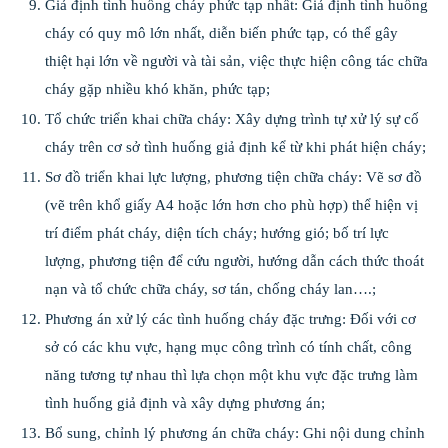
Giả định tình huống cháy phức tạp nhất: Giả định tình huống
cháy có quy mô lớn nhất, diễn biến phức tạp, có thể gây
thiệt hại lớn về người và tài sản, việc thực hiện công tác chữa
cháy gặp nhiều khó khăn, phức tạp;
Tổ chức triển khai chữa cháy: Xây dựng trình tự xử lý sự cố
cháy trên cơ sở tình huống giả định kể từ khi phát hiện cháy;
Sơ đồ triển khai lực lượng, phương tiện chữa cháy: Vẽ sơ đồ
(vẽ trên khổ giấy A4 hoặc lớn hơn cho phù hợp) thể hiện vị
trí điểm phát cháy, diện tích cháy; hướng gió; bố trí lực
lượng, phương tiện để cứu người, hướng dẫn cách thức thoát
nạn và tổ chức chữa cháy, sơ tán, chống cháy lan….;
Phương án xử lý các tình huống cháy đặc trưng: Đối với cơ
sở có các khu vực, hạng mục công trình có tính chất, công
năng tương tự nhau thì lựa chọn một khu vực đặc trưng làm
tình huống giả định và xây dựng phương án;
Bổ sung, chỉnh lý phương án chữa cháy: Ghi nội dung chỉnh