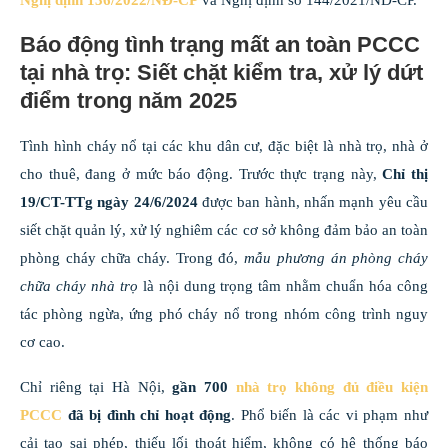
Nghị định 136/2022/NĐ-CP
và Nghị định số 144/2021/NĐ-CP.
Báo động tình trạng mất an toàn PCCC
tại nhà trọ: Siết chặt kiểm tra, xử lý dứt
điểm trong năm 2025
Tình hình cháy nổ tại các khu dân cư, đặc biệt là nhà trọ, nhà ở
cho thuê, đang ở mức báo động. Trước thực trạng này,
Chỉ thị
19/CT-TTg ngày 24/6/2024
được ban hành, nhấn mạnh yêu cầu
siết chặt quản lý, xử lý nghiêm các cơ sở không đảm bảo an toàn
phòng cháy chữa cháy. Trong đó,
mẫu phương án phòng cháy
chữa cháy nhà trọ
là nội dung trọng tâm nhằm chuẩn hóa công
tác phòng ngừa, ứng phó cháy nổ trong nhóm công trình nguy
cơ cao.
Chỉ riêng tại Hà Nội,
gần 700
nhà trọ không đủ điều kiện
PCCC
đã bị đình chỉ hoạt động
. Phổ biến là các vi phạm như
cải tạo sai phép, thiếu lối thoát hiểm, không có hệ thống báo