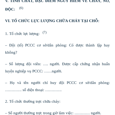
V. TÍNH CHẤT, ĐẶC ĐIỂM NGUY HIỂM VỀ CHÁY, NỔ,
(6)
ĐỘC:
VI. TỔ CHỨC LỰC LƯỢNG CHỮA CHÁY TẠI CHỖ:
(7)
1. Tổ chức lực lượng:
– Đội (tổ) PCCC cơ sở/dân phòng: Có được thành lập hay
không?
– Số lượng đội viên: …. người. Được cấp chứng nhận huấn
luyện nghiệp vụ PCCC: ……người.
– Họ và tên người chỉ huy đội PCCC cơ sở/dân phòng:
…………. số điện thoại: ………….
2. Tổ chức thường trực chữa cháy:
– Số người thường trực trong giờ làm việc: ………… người.