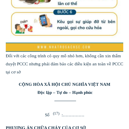
Đối với các công trình có quy mô nhỏ hơn, không cần xin thẩm
duyệt PCCC nhưng phải đảm bảo các điều kiện an toàn về PCCC
tại cơ sở
CỘNG HÒA XÃ HỘI CHỦ NGHĨA VIỆT NAM
Độc lập – Tự do – Hạnh phúc
—————
(17)
Số
:……………
PHƯƠNG ÁN CHỮA CHÁY CỦA CƠ SỞ