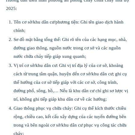
Hướng dẫn điền mẫn phương án phòng cháy chữa cháy nhà trọ
2025:
Tên cơ sở/khu dân cư/phương tiện: Ghi tên giao dịch hành
chính;
Sơ đồ mặt bằng tổng thể: Ghi rõ tên của các hạng mục, nhà,
đường giao thông, nguồn nước trong cơ sở và các nguồn
nước chữa cháy tiếp giáp xung quanh;
Vị trí cơ sở/khu dân cư: Ghi vị trí địa lý của cơ sở, khoảng
cách từ trung tâm quận, huyện đến cơ sở/khu dân cư; ghi cụ
thể hướng của cơ sở tiếp giáp với các cơ sở, công trình,
đường phố, sông, hồ,… Nếu là khu dân cư chỉ ghi sơ lược vị
trí, không ghi tiếp giáp khu dân cư về các hướng;
Giao thông phục vụ chữa cháy: Ghi cụ thể kích thước chiều
rộng, chiều cao, kết cấu xây dựng của các tuyến đường bên
trong và bên ngoài cơ sở/khu dân cư phục vụ công tác chữa
cháy;