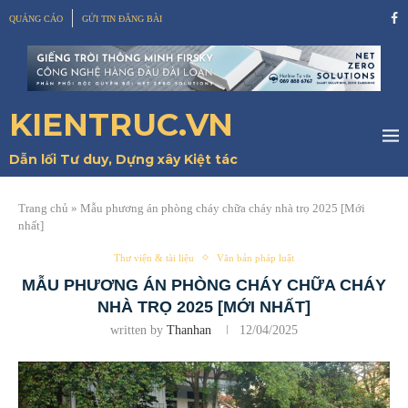
QUẢNG CÁO
GỬI TIN ĐĂNG BÀI
KIENTRUC.VN
Dẫn lối Tư duy, Dựng xây Kiệt tác
Trang chủ
»
Mẫu phương án phòng cháy chữa cháy nhà trọ 2025 [Mới
nhất]
Thư viện & tài liệu
Văn bản pháp luật
MẪU PHƯƠNG ÁN PHÒNG CHÁY CHỮA CHÁY
NHÀ TRỌ 2025 [MỚI NHẤT]
written by
Thanhan
12/04/2025