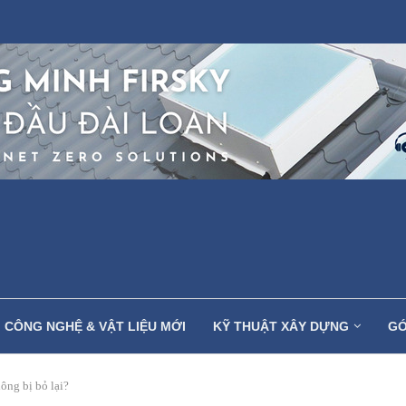
CÔNG NGHỆ & VẬT LIỆU MỚI
KỸ THUẬT XÂY DỰNG
GÓ
ông bị bỏ lại?