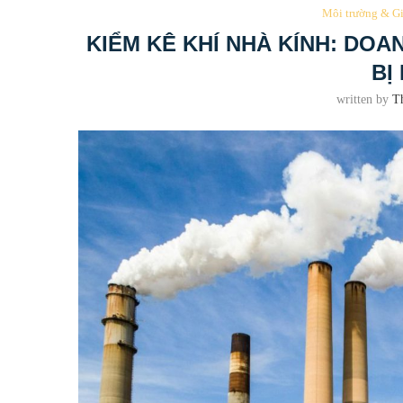
Môi trường & Gi
KIỂM KÊ KHÍ NHÀ KÍNH: DOA
BỊ
written by
T