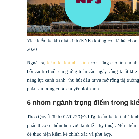
Việc kiểm kê khí nhà kính (KNK) không còn là lựa chọn 
2020
Ngoài ra,
kiểm kê khí nhà kính
còn nâng cao tính minh b
bối cảnh chuỗi cung ứng toàn cầu ngày càng khắt khe 
năng lực cạnh tranh, thu hút đầu tư và mở rộng thị trườn
phía sau trong cuộc chuyển đổi xanh.
6 nhóm ngành trọng điểm trong kiể
Theo Quyết định 01/2022/QĐ-TTg, kiểm kê khí nhà kính là
phân theo 6 nhóm lĩnh vực kinh tế – kỹ thuật. Mỗi nhóm n
để thực hiện kiểm kê chính xác và phù hợp.