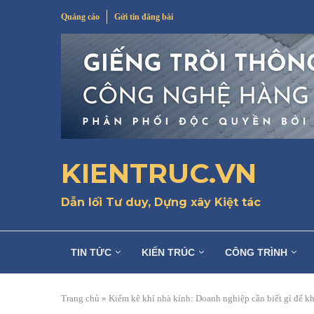
Quảng cáo
Gửi tin đăng bài
KIENTRUC.VN
Dẫn lối Tư duy, Dựng xây Kiệt tác
TIN TỨC
KIẾN TRÚC
CÔNG TRÌNH
Trang chủ
»
Kiểm kê khí nhà kính: Doanh nghiệp cần biết gì để kh