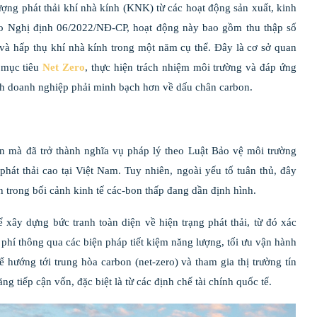
ượng phát thải khí nhà kính (KNK) từ các hoạt động sản xuất, kinh
eo Nghị định 06/2022/NĐ-CP, hoạt động này bao gồm thu thập số
i và hấp thụ khí nhà kính trong một năm cụ thể. Đây là cơ sở quan
 mục tiêu
Net Zero
, thực hiện trách nhiệm môi trường và đáp ứng
cảnh doanh nghiệp phải minh bạch hơn về dấu chân carbon.
n mà đã trở thành nghĩa vụ pháp lý theo Luật Bảo vệ môi trường
át thải cao tại Việt Nam. Tuy nhiên, ngoài yếu tố tuân thủ, đây
 trong bối cảnh kinh tế các-bon thấp đang dần định hình.
xây dựng bức tranh toàn diện về hiện trạng phát thải, từ đó xác
 phí thông qua các biện pháp tiết kiệm năng lượng, tối ưu vận hành
hướng tới trung hòa carbon (net-zero) và tham gia thị trường tín
g tiếp cận vốn, đặc biệt là từ các định chế tài chính quốc tế.