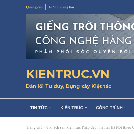
Quảng cáo
Gửi tin đăng bài
KIENTRUC.VN
Dẫn lối Tư duy, Dựng xây Kiệt tác
TIN TỨC
KIẾN TRÚC
CÔNG TRÌNH
Trang chủ
»
8 khách sạn kiến trúc Pháp đẹp nhất tại Hà Nội (theo