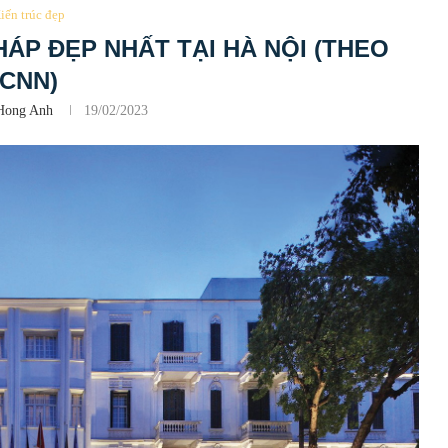
iến trúc đẹp
HÁP ĐẸP NHẤT TẠI HÀ NỘI (THEO
CNN)
Hong Anh
19/02/2023